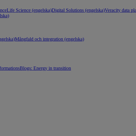
ance
Life Science (engelska)
Digital Solutions (engelska)
Veracity data pl
lska)
gelska)
Mångfald och integration (engelska)
sformations
Blogs: Energy in transition