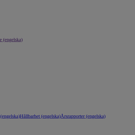
e (engelska)
(engelska)
Hållbarhet (engelska)
Årsrapporter (engelska)