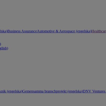
lska)
Business Assurance
Automotive & Aerospace (engelska)
Healthcar
)
glish)
knik (engelska)
Gemensamma branschprojekt (engelska)
DNV Ventures 