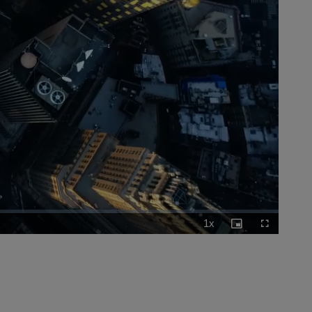
1x
Playback
Picture-
Fullscreen
Rate
in-
Picture