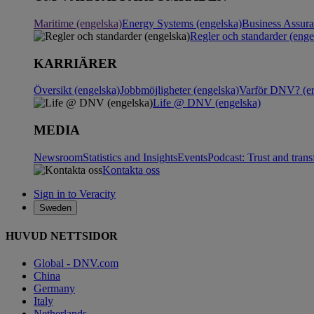
Maritime (engelska)
Energy Systems (engelska)
Business Assur
Regler och standarder (enge
KARRIÄRER
Översikt (engelska)
Jobbmöjligheter (engelska)
Varför DNV? (en
Life @ DNV (engelska)
MEDIA
Newsroom
Statistics and Insights
Events
Podcast: Trust and tran
Kontakta oss
Sign in to Veracity
Sweden
HUVUD NETTSIDOR
Global - DNV.com
China
Germany
Italy
Netherlands