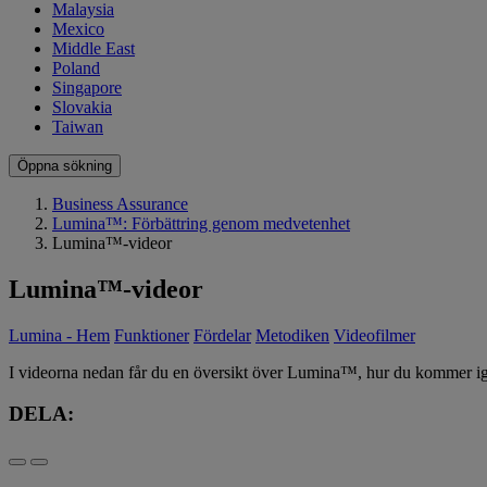
Malaysia
Mexico
Middle East
Poland
Singapore
Slovakia
Taiwan
Öppna sökning
Business Assurance
Lumina™: Förbättring genom medvetenhet
Lumina™-videor
Lumina™-videor
Lumina - Hem
Funktioner
Fördelar
Metodiken
Videofilmer
I videorna nedan får du en översikt över Lumina™, hur du kommer igå
DELA: