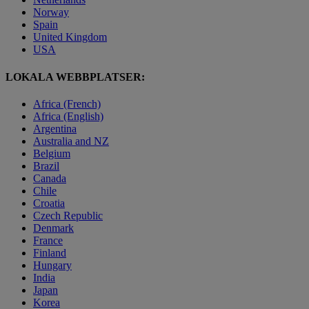
Norway
Spain
United Kingdom
USA
LOKALA WEBBPLATSER:
Africa (French)
Africa (English)
Argentina
Australia and NZ
Belgium
Brazil
Canada
Chile
Croatia
Czech Republic
Denmark
France
Finland
Hungary
India
Japan
Korea