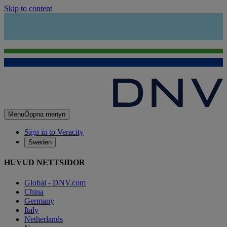
Skip to content
Menu
Öppna menyn
Sign in to Veracity
Sweden
HUVUD NETTSIDOR
Global - DNV.com
China
Germany
Italy
Netherlands