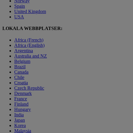
Norway
Spain
United Kingdom
USA
LOKALA WEBBPLATSER:
Africa (French)
Africa (English)
Argentina
Australia and NZ
Belgium
Brazil
Canada
Chile
Croatia
Czech Republic
Denmark
France
Finland
Hungary
India
Japan
Korea
Malaysia