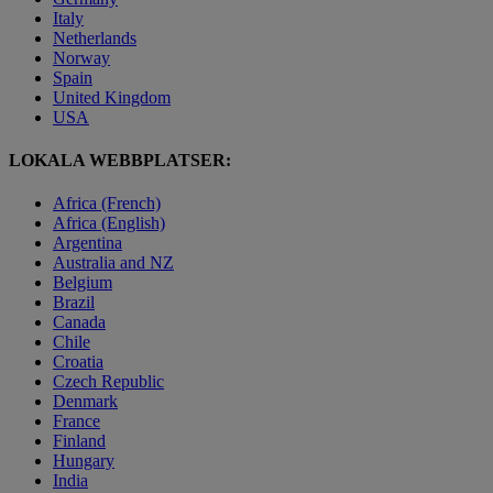
Italy
Netherlands
Norway
Spain
United Kingdom
USA
LOKALA WEBBPLATSER:
Africa (French)
Africa (English)
Argentina
Australia and NZ
Belgium
Brazil
Canada
Chile
Croatia
Czech Republic
Denmark
France
Finland
Hungary
India