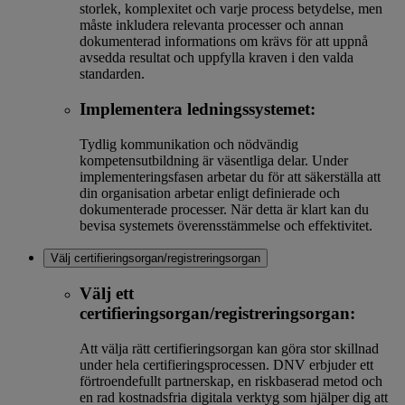
storlek, komplexitet och varje process betydelse, men
måste inkludera relevanta processer och annan
dokumenterad informations om krävs för att uppnå
avsedda resultat och uppfylla kraven i den valda
standarden.
Implementera ledningssystemet:
Tydlig kommunikation och nödvändig
kompetensutbildning är väsentliga delar. Under
implementeringsfasen arbetar du för att säkerställa att
din organisation arbetar enligt definierade och
dokumenterade processer. När detta är klart kan du
bevisa systemets överensstämmelse och effektivitet.
Välj certifieringsorgan/registreringsorgan
Välj ett
certifieringsorgan/registreringsorgan:
Att välja rätt certifieringsorgan kan göra stor skillnad
under hela certifieringsprocessen. DNV erbjuder ett
förtroendefullt partnerskap, en riskbaserad metod och
en rad kostnadsfria digitala verktyg som hjälper dig att