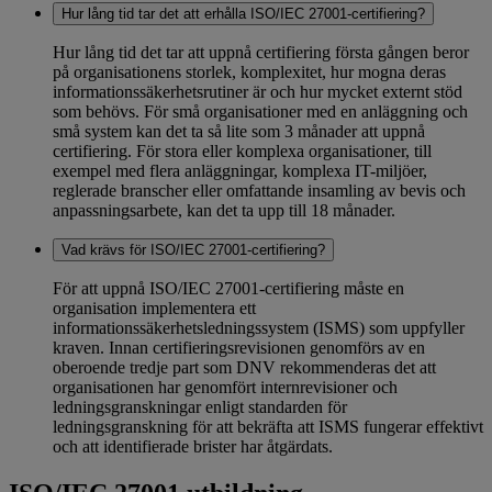
Hur lång tid tar det att erhålla ISO/IEC 27001-certifiering?
Hur lång tid det tar att uppnå certifiering första gången beror
på organisationens storlek, komplexitet, hur mogna deras
informationssäkerhetsrutiner är och hur mycket externt stöd
som behövs. För små organisationer med en anläggning och
små system kan det ta så lite som 3 månader att uppnå
certifiering. För stora eller komplexa organisationer, till
exempel med flera anläggningar, komplexa IT-miljöer,
reglerade branscher eller omfattande insamling av bevis och
anpassningsarbete, kan det ta upp till 18 månader.
Vad krävs för ISO/IEC 27001-certifiering?
För att uppnå ISO/IEC 27001-certifiering måste en
organisation implementera ett
informationssäkerhetsledningssystem (ISMS) som uppfyller
kraven. Innan certifieringsrevisionen genomförs av en
oberoende tredje part som DNV rekommenderas det att
organisationen har genomfört internrevisioner och
ledningsgranskningar enligt standarden för
ledningsgranskning för att bekräfta att ISMS fungerar effektivt
och att identifierade brister har åtgärdats.