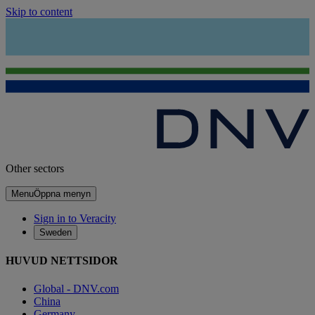
Skip to content
Other sectors
Menu
Öppna menyn
Sign in to Veracity
Sweden
HUVUD NETTSIDOR
Global - DNV.com
China
Germany