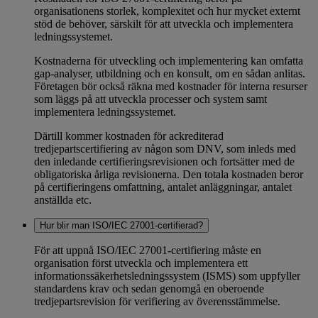
organisationens storlek, komplexitet och hur mycket externt
stöd de behöver, särskilt för att utveckla och implementera
ledningssystemet.
Kostnaderna för utveckling och implementering kan omfatta
gap-analyser, utbildning och en konsult, om en sådan anlitas.
Företagen bör också räkna med kostnader för interna resurser
som läggs på att utveckla processer och system samt
implementera ledningssystemet.
Därtill kommer kostnaden för ackrediterad
tredjepartscertifiering av någon som DNV, som inleds med
den inledande certifieringsrevisionen och fortsätter med de
obligatoriska årliga revisionerna. Den totala kostnaden beror
på certifieringens omfattning, antalet anläggningar, antalet
anställda etc.
Hur blir man ISO/IEC 27001-certifierad?
För att uppnå ISO/IEC 27001-certifiering måste en
organisation först utveckla och implementera ett
informationssäkerhetsledningssystem (ISMS) som uppfyller
standardens krav och sedan genomgå en oberoende
tredjepartsrevision för verifiering av överensstämmelse.