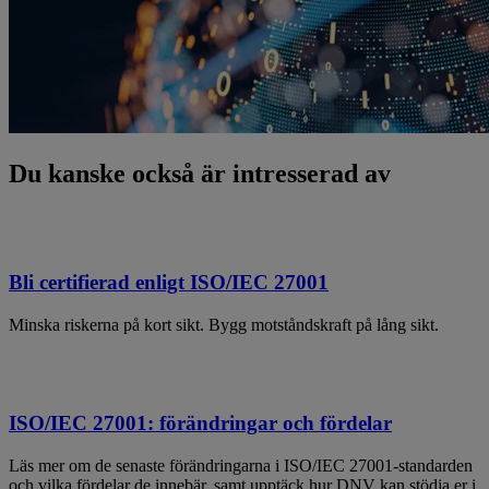
Du kanske också är intresserad av
Bli certifierad enligt ISO/IEC 27001
Minska riskerna på kort sikt. Bygg motståndskraft på lång sikt.
ISO/IEC 27001: förändringar och fördelar
Läs mer om de senaste förändringarna i ISO/IEC 27001-standarden
och vilka fördelar de innebär, samt upptäck hur DNV kan stödja er i