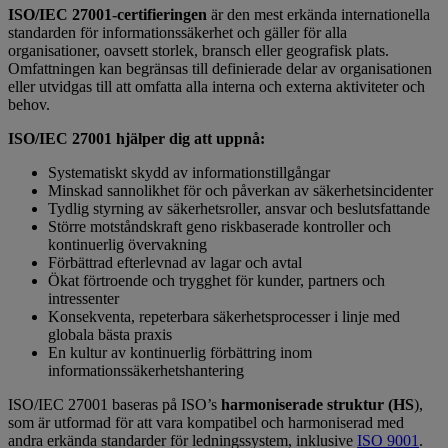
ISO/IEC 27001-certifieringen
är den mest erkända internationella
standarden för informationssäkerhet och gäller för alla
organisationer, oavsett storlek, bransch eller geografisk plats.
Omfattningen kan begränsas till definierade delar av organisationen
eller utvidgas till att omfatta alla interna och externa aktiviteter och
behov.
ISO/IEC 27001 hjälper dig att uppnå:
Systematiskt skydd av informationstillgångar
Minskad sannolikhet för och påverkan av säkerhetsincidenter
Tydlig styrning av säkerhetsroller, ansvar och beslutsfattande
Större motståndskraft geno riskbaserade kontroller och
kontinuerlig övervakning
Förbättrad efterlevnad av lagar och avtal
Ökat förtroende och trygghet för kunder, partners och
intressenter
Konsekventa, repeterbara säkerhetsprocesser i linje med
globala bästa praxis
En kultur av kontinuerlig förbättring inom
informationssäkerhetshantering
ISO/IEC 27001 baseras på ISO’s
harmoniserade struktur (HS
),
som är utformad för att vara kompatibel och harmoniserad med
andra erkända standarder för ledningssystem, inklusive
ISO 9001
.