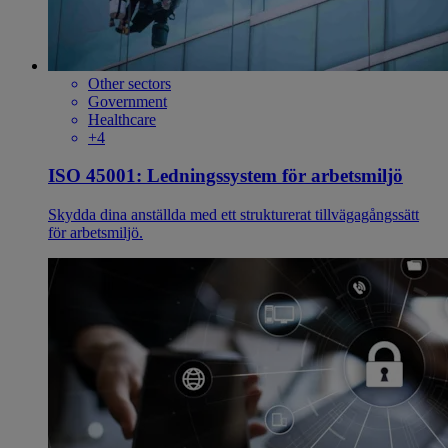
Other sectors
Government
Healthcare
+4
ISO 45001: Ledningssystem för arbetsmiljö
Skydda dina anställda med ett strukturerat tillvägagångssätt
för arbetsmiljö.