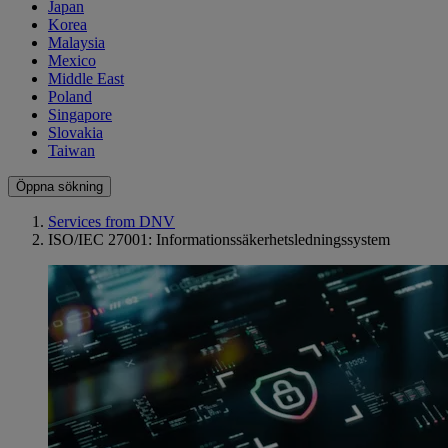
Japan
Korea
Malaysia
Mexico
Middle East
Poland
Singapore
Slovakia
Taiwan
Öppna sökning
Services from DNV
ISO/IEC 27001: Informationssäkerhetsledningssystem