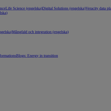
ance
Life Science (engelska)
Digital Solutions (engelska)
Veracity data pl
lska)
gelska)
Mångfald och integration (engelska)
sformations
Blogs: Energy in transition