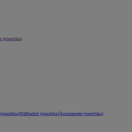
e (engelska)
(engelska)
Hållbarhet (engelska)
Årsrapporter (engelska)