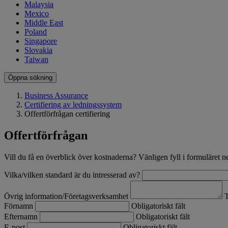
Malaysia
Mexico
Middle East
Poland
Singapore
Slovakia
Taiwan
Öppna sökning
Business Assurance
Certifiering av ledningssystem
Offertförfrågan certifiering
Offertförfrågan
Vill du få en överblick över kostnaderna? Vänligen fyll i formuläret n
Vilka/vilken standard är du intresserad av?
Övrig information/Företagsverksamhet
T
Förnamn
Obligatoriskt fält
Efternamn
Obligatoriskt fält
E-post
Obligatoriskt fält