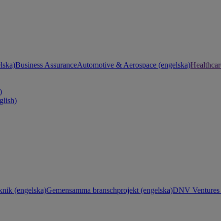
lska)
Business Assurance
Automotive & Aerospace (engelska)
Healthcar
)
glish)
knik (engelska)
Gemensamma branschprojekt (engelska)
DNV Ventures 