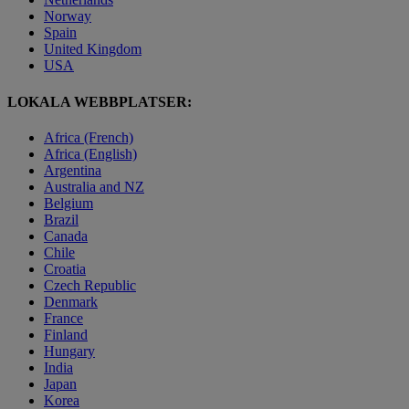
Norway
Spain
United Kingdom
USA
LOKALA WEBBPLATSER:
Africa (French)
Africa (English)
Argentina
Australia and NZ
Belgium
Brazil
Canada
Chile
Croatia
Czech Republic
Denmark
France
Finland
Hungary
India
Japan
Korea