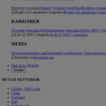
Maritime (engelska)
Energy Systems (engelska)
Business Assur
Regler och standarder (enge
KARRIÄRER
Översikt (engelska)
Jobbmöjligheter (engelska)
Varför DNV? (en
Life @ DNV (engelska)
MEDIA
Newsroom
Statistics and Insights
Events
Podcast: Trust and tran
Kontakta oss
Sign in to Veracity
Sweden
HUVUD NETTSIDOR
Global - DNV.com
China
Germany
Italy
Netherlands