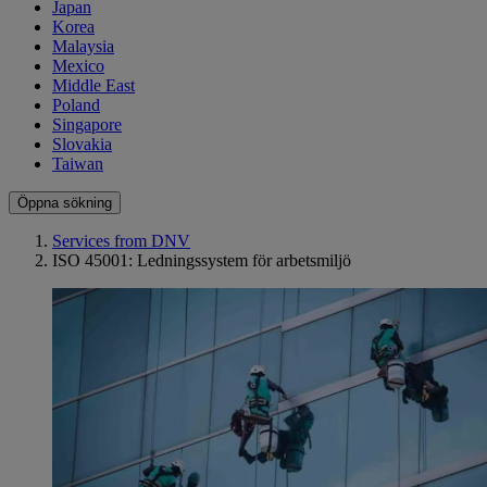
Japan
Korea
Malaysia
Mexico
Middle East
Poland
Singapore
Slovakia
Taiwan
Öppna sökning
Services from DNV
ISO 45001: Ledningssystem för arbetsmiljö