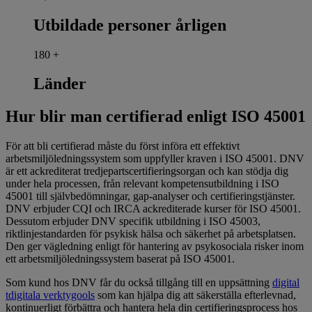
Utbildade personer årligen
180
+
Länder
Hur blir man certifierad enligt ISO 45001
För att bli certifierad måste du först införa ett effektivt
arbetsmiljöledningssystem som uppfyller kraven i ISO 45001. DNV
är ett ackrediterat tredjepartscertifieringsorgan och kan stödja dig
under hela processen, från relevant kompetensutbildning i ISO
45001 till självbedömningar, gap-analyser och certifieringstjänster.
DNV erbjuder CQI och IRCA ackrediterade kurser för ISO 45001.
Dessutom erbjuder DNV specifik utbildning i ISO 45003,
riktlinjestandarden för psykisk hälsa och säkerhet på arbetsplatsen.
Den ger vägledning enligt för hantering av psykosociala risker inom
ett arbetsmiljöledningssystem baserat på ISO 45001.
Som kund hos DNV får du också tillgång till en uppsättning
digital
tdigitala verktygools
som kan hjälpa dig att säkerställa efterlevnad,
kontinuerligt förbättra och hantera hela din certifieringsprocess hos