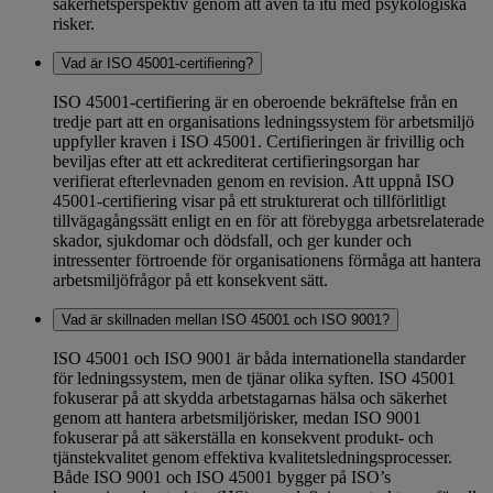
säkerhetsperspektiv genom att även ta itu med psykologiska
risker.
Vad är ISO 45001-certifiering?
ISO 45001-certifiering är en oberoende bekräftelse från en
tredje part att en organisations ledningssystem för arbetsmiljö
uppfyller kraven i ISO 45001. Certifieringen är frivillig och
beviljas efter att ett ackrediterat certifieringsorgan har
verifierat efterlevnaden genom en revision. Att uppnå ISO
45001-certifiering visar på ett strukturerat och tillförlitligt
tillvägagångssätt enligt en en för att förebygga arbetsrelaterade
skador, sjukdomar och dödsfall, och ger kunder och
intressenter förtroende för organisationens förmåga att hantera
arbetsmiljöfrågor på ett konsekvent sätt.
Vad är skillnaden mellan ISO 45001 och ISO 9001?
ISO 45001 och ISO 9001 är båda internationella standarder
för ledningssystem, men de tjänar olika syften. ISO 45001
fokuserar på att skydda arbetstagarnas hälsa och säkerhet
genom att hantera arbetsmiljörisker, medan ISO 9001
fokuserar på att säkerställa en konsekvent produkt- och
tjänstekvalitet genom effektiva kvalitetsledningsprocesser.
Både ISO 9001 och ISO 45001 bygger på ISO’s