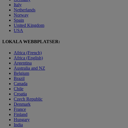
Italy
Netherlands
Norway
Spain
United Kingdom
USA
LOKALA WEBBPLATSER:
Africa (French)
Africa (English)
Argentina
Australia and NZ
Belgium
Brazil
Canada
Chile
Croatia
Czech Republic
Denmark
France
Finland
Hungary
India