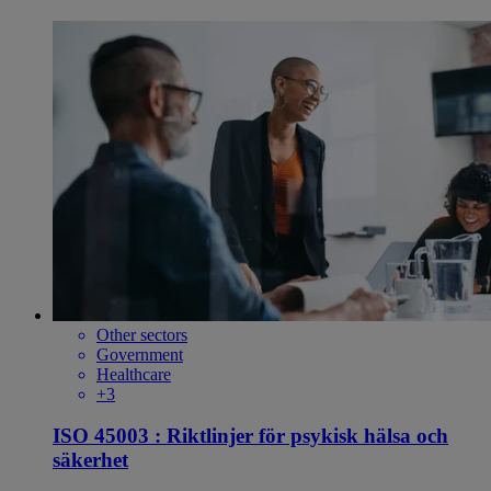
Other sectors
Government
Healthcare
+3
ISO 45003 : Riktlinjer för psykisk hälsa och
säkerhet