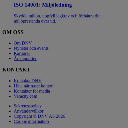
ISO 14001: Miljöledning
Skydda miljön, uppfyll lagkrav och förbättra din
miljöprestanda över tid.
OM OSS
Om DNV
Nyheter och events
Karriärer
Årsrapporter
KONTAKT
Kontakta DNV
Hitta närmaste kontor
Kontakter för media
Veracity.com
Sekretesspolicy
Användarvillkor
Copyright © DNV AS 2026
Cookie information