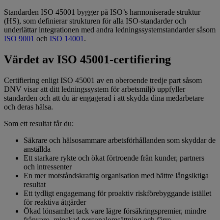
Standarden ISO 45001 bygger på ISO’s harmoniserade struktur
(HS), som definierar strukturen för alla ISO-standarder och
underlättar integrationen med andra ledningssystemstandarder såsom
ISO 9001
och
ISO 14001
.
Värdet av ISO 45001-certifiering
Certifiering enligt ISO 45001 av en oberoende tredje part såsom
DNV visar att ditt ledningssystem för arbetsmiljö uppfyller
standarden och att du är engagerad i att skydda dina medarbetare
och deras hälsa.
Som ett resultat får du:
Säkrare och hälsosammare arbetsförhållanden som skyddar de
anställda
Ett starkare rykte och ökat förtroende från kunder, partners
och intressenter
En mer motståndskraftig organisation med bättre långsiktiga
resultat
Ett tydligt engagemang för proaktiv riskförebyggande istället
för reaktiva åtgärder
Ökad lönsamhet tack vare lägre försäkringspremier, mindre
frånvaro, minskad personalomsättning och färre