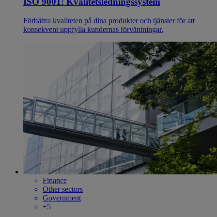
ISO 9001: Kvalitetsledningssystem
Förbättra kvaliteten på dina produkter och tjänster för att
konsekvent uppfylla kundernas förväntningar.
Finance
Other sectors
Government
+5