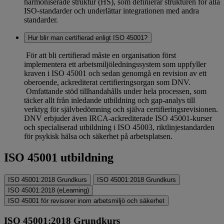
harmoniserade struktur (HS), som definierar strukturen för alla
ISO-standarder och underlättar integrationen med andra
standarder.
Hur blir man certifierad enligt ISO 45001?
För att bli certifierad måste en organisation först
implementera ett arbetsmiljöledningssystem som uppfyller
kraven i ISO 45001 och sedan genomgå en revision av ett
oberoende, ackrediterat certifieringsorgan som DNV.
Omfattande stöd tillhandahålls under hela processen, som
täcker allt från inledande utbildning och gap-analys till
verktyg för självbedömning och själva certifieringsrevisionen.
DNV erbjuder även IRCA-ackrediterade ISO 45001-kurser
och specialiserad utbildning i ISO 45003, riktlinjestandarden
för psykisk hälsa och säkerhet på arbetsplatsen.
ISO 45001 utbildning
ISO 45001:2018 Grundkurs
ISO 45001:2018 Grundkurs
ISO 45001:2018 (eLearning)
ISO 45001 för revisorer inom arbetsmiljö och säkerhet
ISO 45001:2018 Grundkurs