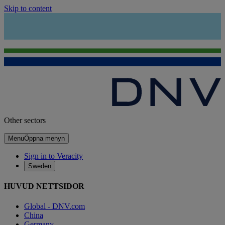
Skip to content
Other sectors
Menu
Öppna menyn
Sign in to Veracity
Sweden
HUVUD NETTSIDOR
Global - DNV.com
China
Germany