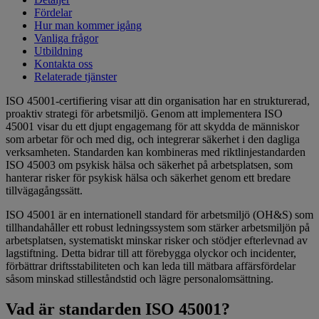
Fördelar
Hur man kommer igång
Vanliga frågor
Utbildning
Kontakta oss
Relaterade tjänster
ISO 45001-certifiering visar att din organisation har en strukturerad,
proaktiv strategi för arbetsmiljö. Genom att implementera ISO
45001 visar du ett djupt engagemang för att skydda de människor
som arbetar för och med dig, och integrerar säkerhet i den dagliga
verksamheten. Standarden kan kombineras med riktlinjestandarden
ISO 45003 om psykisk hälsa och säkerhet på arbetsplatsen, som
hanterar risker för psykisk hälsa och säkerhet genom ett bredare
tillvägagångssätt.
ISO 45001 är en internationell standard för arbetsmiljö (OH&S) som
tillhandahåller ett robust ledningssystem som stärker arbetsmiljön på
arbetsplatsen, systematiskt minskar risker och stödjer efterlevnad av
lagstiftning. Detta bidrar till att förebygga olyckor och incidenter,
förbättrar driftsstabiliteten och kan leda till mätbara affärsfördelar
såsom minskad stilleståndstid och lägre personalomsättning.
Vad är standarden ISO 45001?