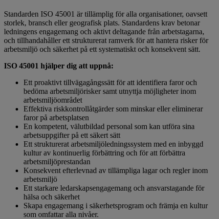
Standarden ISO 45001 är tillämplig för alla organisationer, oavsett
storlek, bransch eller geografisk plats. Standardens krav betonar
ledningens engagemang och aktivt deltagande från arbetstagarna,
och tillhandahåller ett strukturerat ramverk för att hantera risker för
arbetsmiljö och säkerhet på ett systematiskt och konsekvent sätt.
ISO 45001 hjälper dig att uppnå:
Ett proaktivt tillvägagångssätt för att identifiera faror och
bedöma arbetsmiljörisker samt utnyttja möjligheter inom
arbetsmiljöområdet
Effektiva riskkontrollåtgärder som minskar eller eliminerar
faror på arbetsplatsen
En kompetent, välutbildad personal som kan utföra sina
arbetsuppgifter på ett säkert sätt
Ett strukturerat arbetsmiljöledningssystem med en inbyggd
kultur av kontinuerlig förbättring och för att förbättra
arbetsmiljöprestandan
Konsekvent efterlevnad av tillämpliga lagar och regler inom
arbetsmiljö
Ett starkare ledarskapsengagemang och ansvarstagande för
hälsa och säkerhet
Skapa engagemang i säkerhetsprogram och främja en kultur
som omfattar alla nivåer.