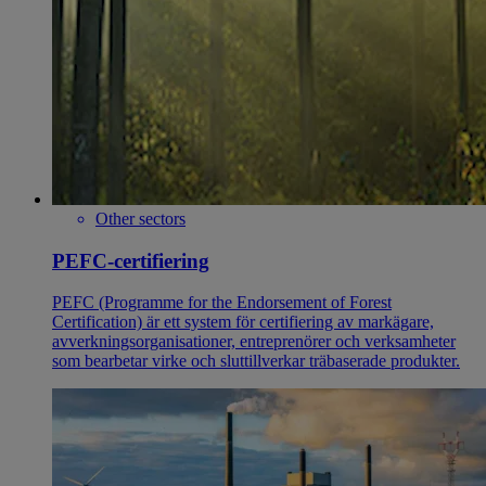
Other sectors
PEFC-certifiering
PEFC (Programme for the Endorsement of Forest
Certification) är ett system för certifiering av markägare,
avverkningsorganisationer, entreprenörer och verksamheter
som bearbetar virke och sluttillverkar träbaserade produkter.