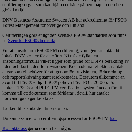
certifieringsorgan som kan hjälpa er både på hemmaplan och i en
global miljö.
DNV Business Assurance Sweden AB har ackreditering för FSC®
Forest Management för Sverige och Finland.
Certifieringen görs enligt den svenska FSC®-standarden som finns
på
Svenska FSC®s hemsida
.
För att ansöka om FSC® FM certifiering, vänligen kontakta ditt
lokala DNV kontor för en offert. Ni måste fylla i ett
ansökningsformulär vilket ligger som grund för DNVs beräkning av
tiden och kostnaden för revisionen. Kostnaderna reflekterar antalet
dagar som vi behöver för att genomföra revisionen, förberedning
och rapportskrivning samt resekostnader. Dessutom tillkommer an
avgift till FSC® enligt FSC® policyn FSC-POL-20-005. Följ
länken “FSC® and PEFC FM certification system” nedan för att
komma till ett dokument som förklarar i detalj, hur antalet
nödvändiga dagar beräknas.
Länken till standarden hittar du här.
Du kan läsa mer om certifieringsprocessen för FSC® FM
här.
Kontakta oss
gärna om du har frågor.