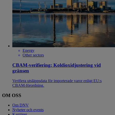
Energy
Other sectors
CBAM-verifiering: Koldioxidjustering vid
gränsen
Verifiera utsläppsdata för importerade varor enligt EU:s
CBAM‑förordning.
OM OSS
Om DNV
Nyheter och events
Karriärer