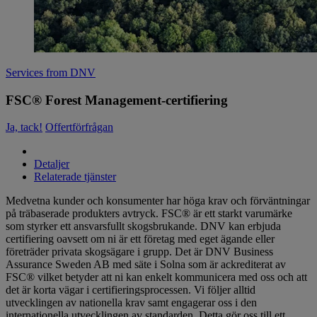
Services from DNV
FSC® Forest Management-certifiering
Ja, tack!
Offertförfrågan
Detaljer
Relaterade tjänster
Medvetna kunder och konsumenter har höga krav och förväntningar
på träbaserade produkters avtryck. FSC® är ett starkt varumärke
som styrker ett ansvarsfullt skogsbrukande. DNV kan erbjuda
certifiering oavsett om ni är ett företag med eget ägande eller
företräder privata skogsägare i grupp. Det är DNV Business
Assurance Sweden AB med säte i Solna som är ackrediterat av
FSC® vilket betyder att ni kan enkelt kommunicera med oss och att
det är korta vägar i certifieringsprocessen. Vi följer alltid
utvecklingen av nationella krav samt engagerar oss i den
internationella utvecklingen av standarden. Detta gör oss till ett