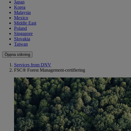
Japan
Korea
Malaysia
Mexico
Middle East
Poland
Singapore
Slovakia
Taiwan
Öppna sökning
Services from DNV
FSC® Forest Management-certifiering