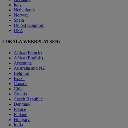
Italy
Netherlands
Norway
Spain
United Kingdom
USA
LOKALA WEBBPLATSER:
Africa (French)
Africa (English)
Argentina
Australia and NZ
Belgium
Brazil
Canada
Chile
Croatia
Czech Republic
Denmark
France
Finland
Hungary
India