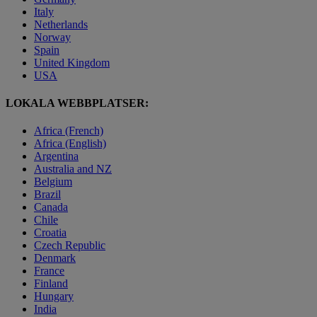
Italy
Netherlands
Norway
Spain
United Kingdom
USA
LOKALA WEBBPLATSER:
Africa (French)
Africa (English)
Argentina
Australia and NZ
Belgium
Brazil
Canada
Chile
Croatia
Czech Republic
Denmark
France
Finland
Hungary
India