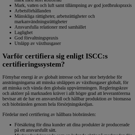
Mark, vatten och luft samt tillämpning av god jordbrukspraxis
Arbetsförhållanden
Mänskliga rättigheter, arbetsrättigheter och
markanvändningsrättigheter
Ansvarsfulla relationer med samhället
Laglighet
God förvaltningspraxis
Utsläpp av växthusgaser
Varför certifiera sig enligt ISCC:s
certifieringssystem?
Förnybar energi är av globalt intresse och har stor betydelse för
ansträngningarna att minska utsläppen av växthusgaser globalt, för
att minska och vända den globala uppvärmningen. Regleringskrav
och aktörer på marknaden kräver i allt högre grad att leverantörerna
bevisar att de har en ansvarsfull och hållbar produktion av biomassa
och biobränslen genom hela försörjningskedjan.
Fördelar med certifiering av hållbara biobränslen:
Försäkring för dina kunder att dina produkter är producerade
på ett ansvarsfullt sätt.