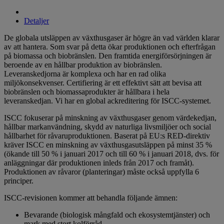
Detaljer
De globala utsläppen av växthusgaser är högre än vad världen klarar
av att hantera. Som svar på detta ökar produktionen och efterfrågan
på biomassa och biobränslen. Den framtida energiförsörjningen är
beroende av en hållbar produktion av biobränslen.
Leveranskedjorna är komplexa och har en rad olika
miljökonsekvenser. Certifiering är ett effektivt sätt att bevisa att
biobränslen och biomassaprodukter är hållbara i hela
leveranskedjan. Vi har en global ackreditering för ISCC-systemet.
ISCC fokuserar på minskning av växthusgaser genom värdekedjan,
hållbar markanvändning, skydd av naturliga livsmiljöer och social
hållbarhet för råvaruproduktionen. Baserat på EU:s RED-direktiv
kräver ISCC en minskning av växthusgasutsläppen på minst 35 %
(ökande till 50 % i januari 2017 och till 60 % i januari 2018, dvs. för
anläggningar där produktionen inleds från 2017 och framåt).
Produktionen av råvaror (planteringar) måste också uppfylla 6
principer.
ISCC-revisionen kommer att behandla följande ämnen:
Bevarande (biologisk mångfald och ekosystemtjänster) och
mark med stort kolförråd