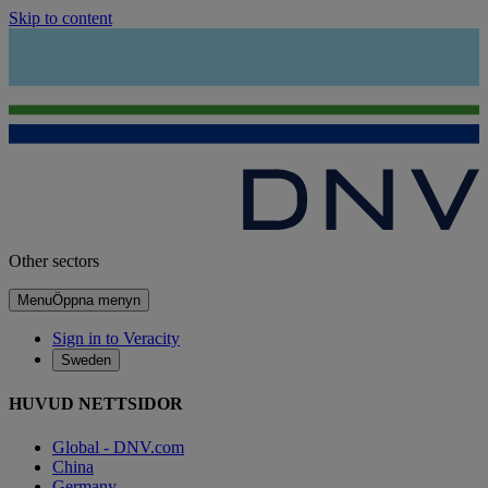
Skip to content
Other sectors
Menu
Öppna menyn
Sign in to Veracity
Sweden
HUVUD NETTSIDOR
Global - DNV.com
China
Germany