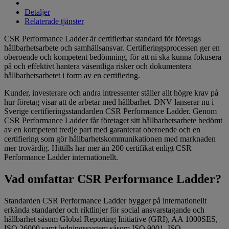
Detaljer
Relaterade tjänster
CSR Performance Ladder är certifierbar standard för företags
hållbarhetsarbete och samhällsansvar. Certifieringsprocessen ger en
oberoende och kompetent bedömning, för att ni ska kunna fokusera
på och effektivt hantera väsentliga risker och dokumentera
hållbarhetsarbetet i form av en certifiering.
Kunder, investerare och andra intressenter ställer allt högre krav på
hur företag visar att de arbetar med hållbarhet. DNV lanserar nu i
Sverige certifieringsstandarden CSR Performance Ladder. Genom
CSR Performance Ladder får företaget sitt hållbarhetsarbete bedömt
av en kompetent tredje part med garanterat oberoende och en
certifiering som gör hållbarhetskommunikationen med marknaden
mer trovärdig. Hittills har mer än 200 certifikat enligt CSR
Performance Ladder internationellt.
Vad omfattar CSR Performance Ladder?
Standarden CSR Performance Ladder bygger på internationellt
erkända standarder och riktlinjer för social ansvarstagande och
hållbarhet såsom Global Reporting Initiative (GRI), AA 1000SES,
ISO 26000 samt ledningssystem såsom ISO 9001, ISO