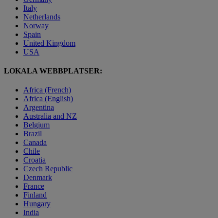
Italy
Netherlands
Norway
Spain
United Kingdom
USA
LOKALA WEBBPLATSER:
Africa (French)
Africa (English)
Argentina
Australia and NZ
Belgium
Brazil
Canada
Chile
Croatia
Czech Republic
Denmark
France
Finland
Hungary
India