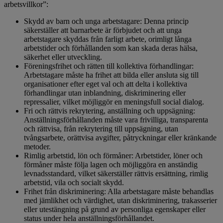
arbetsvillkor”:
Skydd av barn och unga arbetstagare: Denna princip
säkerställer att barnarbete är förbjudet och att unga
arbetstagare skyddas från farligt arbete, orimligt långa
arbetstider och förhållanden som kan skada deras hälsa,
säkerhet eller utveckling.
Föreningsfrihet och rätten till kollektiva förhandlingar:
Arbetstagare måste ha frihet att bilda eller ansluta sig till
organisationer efter eget val och att delta i kollektiva
förhandlingar utan inblandning, diskriminering eller
repressalier, vilket möjliggör en meningsfull social dialog.
Fri och rättvis rekrytering, anställning och uppsägning:
Anställningsförhållanden måste vara frivilliga, transparenta
och rättvisa, från rekrytering till uppsägning, utan
tvångsarbete, orättvisa avgifter, påtryckningar eller kränkande
metoder.
Rimlig arbetstid, lön och förmåner: Arbetstider, löner och
förmåner måste följa lagen och möjliggöra en anständig
levnadsstandard, vilket säkerställer rättvis ersättning, rimlig
arbetstid, vila och socialt skydd.
Frihet från diskriminering: Alla arbetstagare måste behandlas
med jämlikhet och värdighet, utan diskriminering, trakasserier
eller utestängning på grund av personliga egenskaper eller
status under hela anställningsförhållandet.