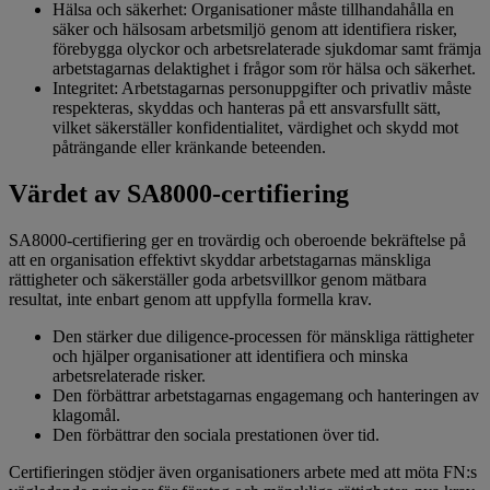
Hälsa och säkerhet: Organisationer måste tillhandahålla en
säker och hälsosam arbetsmiljö genom att identifiera risker,
förebygga olyckor och arbetsrelaterade sjukdomar samt främja
arbetstagarnas delaktighet i frågor som rör hälsa och säkerhet.
Integritet: Arbetstagarnas personuppgifter och privatliv måste
respekteras, skyddas och hanteras på ett ansvarsfullt sätt,
vilket säkerställer konfidentialitet, värdighet och skydd mot
påträngande eller kränkande beteenden.
Värdet av SA8000-certifiering
SA8000-certifiering ger en trovärdig och oberoende bekräftelse på
att en organisation effektivt skyddar arbetstagarnas mänskliga
rättigheter och säkerställer goda arbetsvillkor genom mätbara
resultat, inte enbart genom att uppfylla formella krav.
Den stärker due diligence-processen för mänskliga rättigheter
och hjälper organisationer att identifiera och minska
arbetsrelaterade risker.
Den förbättrar arbetstagarnas engagemang och hanteringen av
klagomål.
Den förbättrar den sociala prestationen över tid.
Certifieringen stödjer även organisationers arbete med att möta FN:s