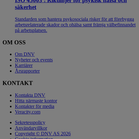
ISO 45003 : Riktlinjer för psykisk hälsa och
säkerhet
Standarden som hantera psykosociala risker för att förebygga
arbetsrelaterade skador och ohälsa samt främja välbefinnandet
på arbetsplatsen.
OM OSS
Om DNV
Nyheter och events
Karriärer
Årsrapporter
KONTAKT
Kontakta DNV
Hitta närmaste kontor
Kontakter för media
Veracity.com
Sekretesspolicy
Användarvillkor
Copyright © DNV AS 2026