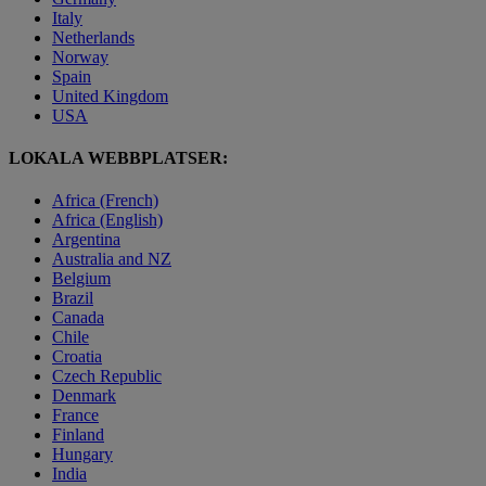
Italy
Netherlands
Norway
Spain
United Kingdom
USA
LOKALA WEBBPLATSER:
Africa (French)
Africa (English)
Argentina
Australia and NZ
Belgium
Brazil
Canada
Chile
Croatia
Czech Republic
Denmark
France
Finland
Hungary
India