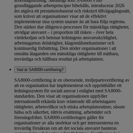
arbetslagstiftning. Samtidigt som SA8000’s nio
grundläggande arbetsprinciper bibehålls, introducerar 2026
års utgåva ett prestationsbaserat och riskstyrt tillvägagångssätt,
som kräver att organisationer visar att de effektivt
implementerar sina system snarare än att bara följa reglerna.
Den stärker due diligence-processen för mänskliga rättigheter,
utvidgar ansvaret – i proportion till risken – över hela
värdekedjan och betonar ledningens ansvarsskyldighet,
arbetstagarnas delaktighet, klagomålsmekanismer och
kontinuerlig förbättring. Den stöder organisationer i att
omsätta åtaganden om mänskliga rättigheter till mätbara,
trovärdiga och hållbara resultat på arbetsplatsen.
Vad är SA8000-certifiering?
SA8000-certifiering är en oberoende, tredjepartsverifiering av
att en organisation har implementerat och upprätthåller ett
ledningssystem för socialt ansvar i enlighet med SA8000-
standarden. Den visar att organisationen uppfyller
internationellt erkända krav relaterade till arbetstagares
rättigheter, arbetsvillkor och etiska arbetsplatsrutiner, såsom
hälsa och säkerhet, rättvis ersättning, arbetstider och
föreningsfrihet. SA8000-certifieringen gäller för
organisationer av alla storlekar och ger intressenterna en
trovärdig försäkran om att det sociala ansvaret hanteras