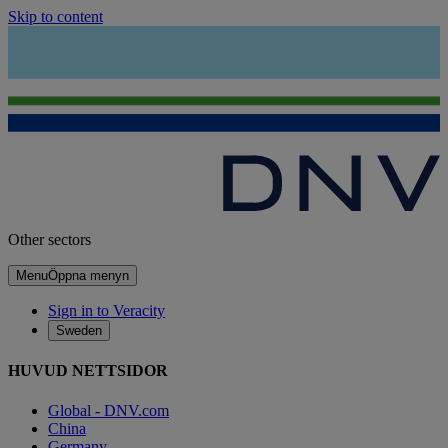
Skip to content
Other sectors
Menu
Öppna menyn
Sign in to Veracity
Sweden
HUVUD NETTSIDOR
Global - DNV.com
China
Germany