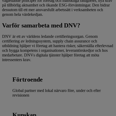
vägledande principer för företag och mänskliga rättigheter, nya krav
på tillbörlig aktsamhet och ökande ESG-förväntningar. Den bidrar
dessutom till ett mer ansvarsfullt arbetssätt i verksamheten och
genom hela värdekedjan.
Varför samarbeta med DNV?
DNV är ett av världens ledande certifieringsorgan. Genom
certifiering av ledningssystem, supply chain assurance och
utbildning hjälper vi företag att hantera risker, säkerställa efterlevnad
och bygga kompetens i organisationer, leverantörskedjor och hos
medarbetare. DNVs digitala tjänster hjälper företag att möta
intressenters krav.
Förtroende
Global partner med lokal närvaro före, under och efter
revisionen
Kunskap