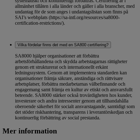
systematiskt och kontinuerligt förbättras. Certifiering är i
allmänhet tillåten i alla länder och gäller i alla branscher, med
undantag för de som anges i undantagslistan som finns på
SAI’s webbplats (https://sa-intl.org/resources/sa8000-
certification-restrictions/).
Vilka fördelar finns det med en SA800 certifiering?
SA8000 hjälper organisationer att förbättra
arbetsförhållandena och skydda arbetstagarnas rättigheter
genom ett strukturerat och internationellt erkänt
ledningssystem. Genom att implementera standarden kan
organisationer främja säkrare, anständiga och rättvisare
arbetsplatser, förbättra medarbetarnas välbefinnande och
engagemang samt främja en kultur av etiskt och ansvarsfullt
beteende. SA8000 stärker också trovärdigheten hos kunder,
investerare och andra intressenter genom att tillhandahålla
oberoende säkerhet för socialt ansvarstagande, samtidigt som
det stöder riskhantering, transparens i leverantörskedjan och
kontinuerlig förbättring av social prestanda.
Mer information