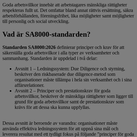
Goda arbetsvillkor innebär att arbetstagares mänskliga rättigheter
respekteras fullt ut. Det omfattar bland annat rättvis ersättning, säkra
arbetsförhållanden, föreningsfrihet, lika möjligheter samt möjligheter
till personlig och social utveckling.
Vad är SA8000-standarden?
Standarden SA8000:2026
definierar principer och krav för att
säkerställa goda arbetsvilkor i alla typer av verksamheter och
sammanhang. Standarden är uppdelad i två delar:
Avsnitt 1 – Ledningssystem: Due Diligence och styrning,
beskriver den riskbaserade due diligence-metod som
organisationer måste tillämpa i hela sin verksamhet och i sina
affärsrelationer.
Avsnitt 2 – Principer och prestationskrav för goda
arbetsvillkor, beskriver de mänskliga rättigheter som ligger till
grund för goda arbetsvillkor samt de prestationskrav som
krävs för att dessa ska kunna uppfyllas.
Dessa avsnitt är beroende av varandra: organisationer måste
använda effektiva ledningssystem för att uppnå sina mål och
leverera resultat med ett tydligt fokus på följande ”principer för goda