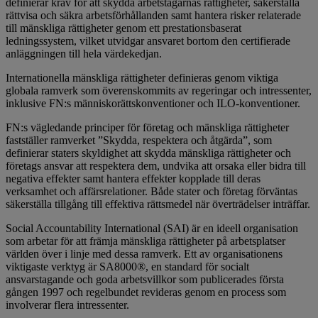
definierar krav för att skydda arbetstagarnas rättigheter, säkerställa
rättvisa och säkra arbetsförhållanden samt hantera risker relaterade
till mänskliga rättigheter genom ett prestationsbaserat
ledningssystem, vilket utvidgar ansvaret bortom den certifierade
anläggningen till hela värdekedjan.
Internationella mänskliga rättigheter definieras genom viktiga
globala ramverk som överenskommits av regeringar och intressenter,
inklusive FN:s människorättskonventioner och ILO-konventioner.
FN:s vägledande principer för företag och mänskliga rättigheter
fastställer ramverket ”Skydda, respektera och åtgärda”, som
definierar staters skyldighet att skydda mänskliga rättigheter och
företags ansvar att respektera dem, undvika att orsaka eller bidra till
negativa effekter samt hantera effekter kopplade till deras
verksamhet och affärsrelationer. Både stater och företag förväntas
säkerställa tillgång till effektiva rättsmedel när överträdelser inträffar.
Social Accountability International (SAI) är en ideell organisation
som arbetar för att främja mänskliga rättigheter på arbetsplatser
världen över i linje med dessa ramverk. Ett av organisationens
viktigaste verktyg är SA8000®, en standard för socialt
ansvarstagande och goda arbetsvillkor som publicerades första
gången 1997 och regelbundet revideras genom en process som
involverar flera intressenter.