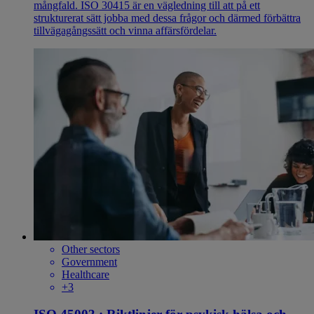
mångfald. ISO 30415 är en vägledning till att på ett
strukturerat sätt jobba med dessa frågor och därmed förbättra
tillvägagångssätt och vinna affärsfördelar.
Other sectors
Government
Healthcare
+3