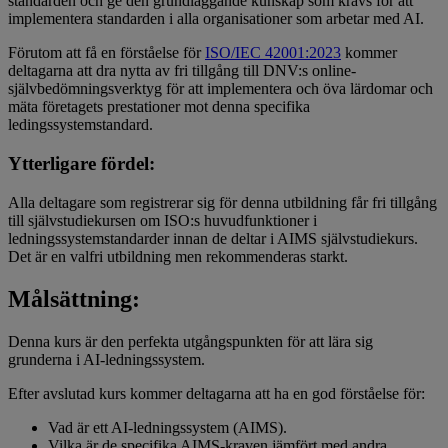
standarden och ge den grundläggande kunskap som krävs för att
implementera standarden i alla organisationer som arbetar med AI.
Förutom att få en förståelse för
ISO/IEC 42001:2023
kommer
deltagarna att dra nytta av fri tillgång till DNV:s online-
självbedömningsverktyg för att implementera och öva lärdomar och
mäta företagets prestationer mot denna specifika
ledingssystemstandard.
Ytterligare fördel:
Alla deltagare som registrerar sig för denna utbildning får fri tillgång
till självstudiekursen om ISO:s huvudfunktioner i
ledningssystemstandarder innan de deltar i AIMS självstudiekurs.
Det är en valfri utbildning men rekommenderas starkt.
Målsättning:
Denna kurs är den perfekta utgångspunkten för att lära sig
grunderna i AI-ledningssystem.
Efter avslutad kurs kommer deltagarna att ha en god förståelse för:
Vad är ett AI-ledningssystem (AIMS).
Vilka är de specifika AIMS-kraven jämfört med andra