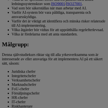
ledningssystemskrav som
ISO9001
/
ISO27001
.
Vad som bör säkerställas när man arbetar med AI.
Varför AI-system bör vara pålitliga, transparenta och
ansvarsskyldiga.
Varför det är viktigt att identifiera och minska risker relaterade
till AI-implementering.
Vilka åtgärder bör vidtas för att upprätthålla regelefterlevnad.
Vilka är fördelarna med att anta standarden.
Målgrupp:
Denna självstudiekurs riktar sig till alla yrkesverksamma som är
intresserade av eller ansvariga för att implementera AI på ett säkert
sätt, såsom:
Juridiska chefer
Integritetschefer
Verksamhetschefer
Marknadschefer
FoU-chefer
Försäljningschefer
HR-chefer
IT-chefer
Riskhanterare