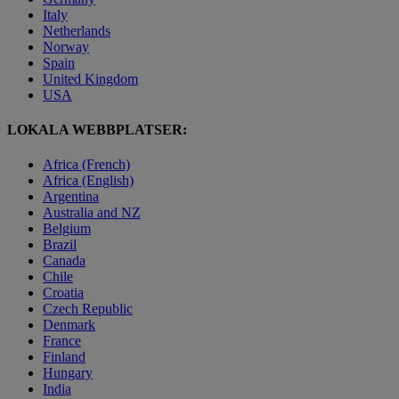
Italy
Netherlands
Norway
Spain
United Kingdom
USA
LOKALA WEBBPLATSER:
Africa (French)
Africa (English)
Argentina
Australia and NZ
Belgium
Brazil
Canada
Chile
Croatia
Czech Republic
Denmark
France
Finland
Hungary
India