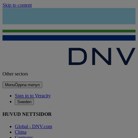
Skip to content
Other sectors
Menu
Öppna menyn
Sign in to Veracity
Sweden
HUVUD NETTSIDOR
Global - DNV.com
China
Germany