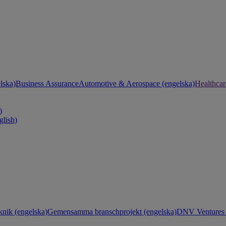
lska)
Business Assurance
Automotive & Aerospace (engelska)
Healthcar
)
glish)
knik (engelska)
Gemensamma branschprojekt (engelska)
DNV Ventures 