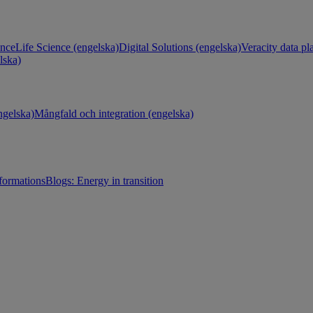
ance
Life Science (engelska)
Digital Solutions (engelska)
Veracity data pl
lska)
gelska)
Mångfald och integration (engelska)
sformations
Blogs: Energy in transition