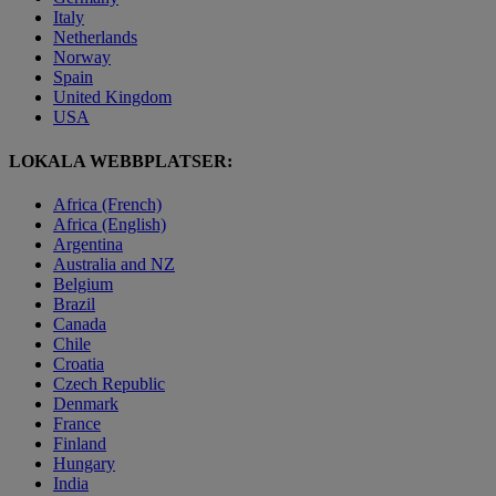
Italy
Netherlands
Norway
Spain
United Kingdom
USA
LOKALA WEBBPLATSER:
Africa (French)
Africa (English)
Argentina
Australia and NZ
Belgium
Brazil
Canada
Chile
Croatia
Czech Republic
Denmark
France
Finland
Hungary
India