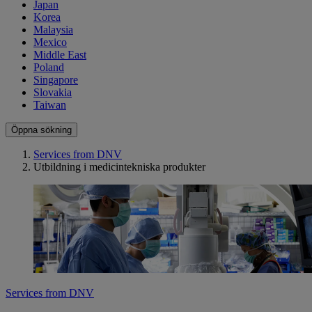
Japan
Korea
Malaysia
Mexico
Middle East
Poland
Singapore
Slovakia
Taiwan
Öppna sökning
Services from DNV
Utbildning i medicintekniska produkter
Services from DNV