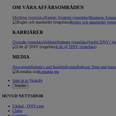
OM VÅRA AFFÄRSOMRÅDEN
Maritime (engelska)
Energy Systems (engelska)
Business Assur
Regler och standarder (enge
KARRIÄRER
Översikt (engelska)
Jobbmöjligheter (engelska)
Varför DNV? (en
Life @ DNV (engelska)
MEDIA
Newsroom
Statistics and Insights
Events
Podcast: Trust and tran
Kontakta oss
Sign in to Veracity
Sweden
HUVUD NETTSIDOR
Global - DNV.com
China
Germany