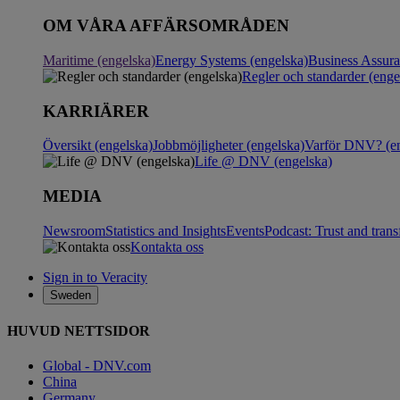
OM VÅRA AFFÄRSOMRÅDEN
Maritime (engelska)
Energy Systems (engelska)
Business Assur
Regler och standarder (enge
KARRIÄRER
Översikt (engelska)
Jobbmöjligheter (engelska)
Varför DNV? (en
Life @ DNV (engelska)
MEDIA
Newsroom
Statistics and Insights
Events
Podcast: Trust and tran
Kontakta oss
Sign in to Veracity
Sweden
HUVUD NETTSIDOR
Global - DNV.com
China
Germany