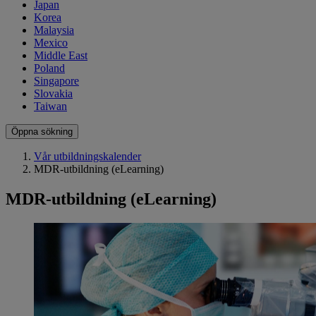
Japan
Korea
Malaysia
Mexico
Middle East
Poland
Singapore
Slovakia
Taiwan
Öppna sökning
Vår utbildningskalender
MDR-utbildning (eLearning)
MDR-utbildning (eLearning)