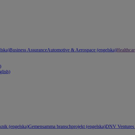
lska)
Business Assurance
Automotive & Aerospace (engelska)
Healthcar
)
glish)
knik (engelska)
Gemensamma branschprojekt (engelska)
DNV Ventures 