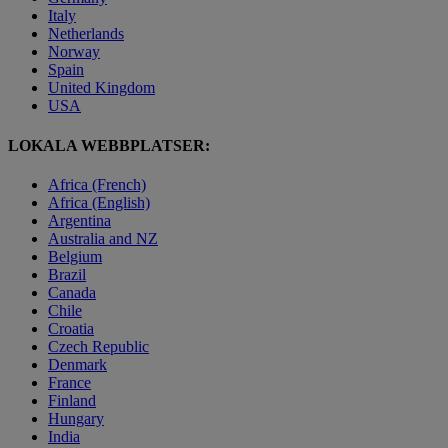
Italy
Netherlands
Norway
Spain
United Kingdom
USA
LOKALA WEBBPLATSER:
Africa (French)
Africa (English)
Argentina
Australia and NZ
Belgium
Brazil
Canada
Chile
Croatia
Czech Republic
Denmark
France
Finland
Hungary
India