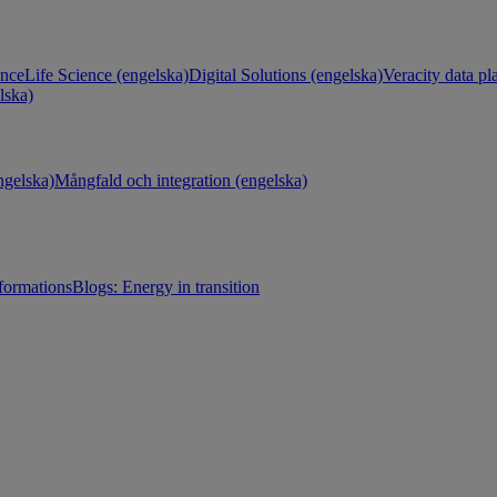
ance
Life Science (engelska)
Digital Solutions (engelska)
Veracity data pl
lska)
gelska)
Mångfald och integration (engelska)
sformations
Blogs: Energy in transition