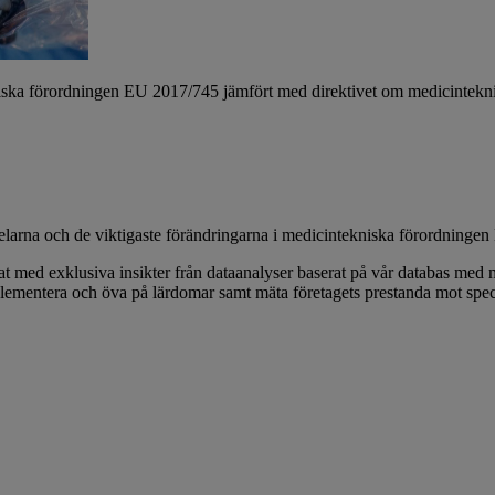
niska förordningen EU 2017/745 jämfört med direktivet om medicintekni
delarna och de viktigaste förändringarna i medicintekniska förordninge
rat med exklusiva insikter från dataanalyser baserat på vår databas med m
mplementera och öva på lärdomar samt mäta företagets prestanda mot spec