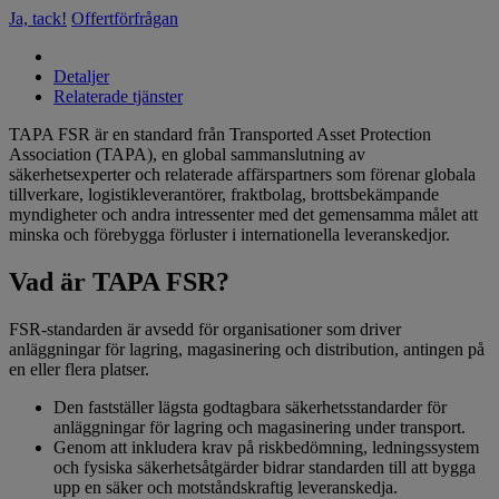
Ja, tack!
Offertförfrågan
Detaljer
Relaterade tjänster
TAPA FSR är en standard från Transported Asset Protection
Association (TAPA), en global sammanslutning av
säkerhetsexperter och relaterade affärspartners som förenar globala
tillverkare, logistikleverantörer, fraktbolag, brottsbekämpande
myndigheter och andra intressenter med det gemensamma målet att
minska och förebygga förluster i internationella leveranskedjor.
Vad är TAPA FSR?
FSR-standarden är avsedd för organisationer som driver
anläggningar för lagring, magasinering och distribution, antingen på
en eller flera platser.
Den fastställer lägsta godtagbara säkerhetsstandarder för
anläggningar för lagring och magasinering under transport.
Genom att inkludera krav på riskbedömning, ledningssystem
och fysiska säkerhetsåtgärder bidrar standarden till att bygga
upp en säker och motståndskraftig leveranskedja.