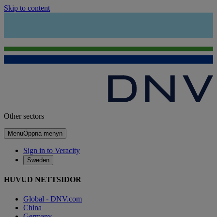
Skip to content
Other sectors
Menu
Öppna menyn
Sign in to Veracity
Sweden
HUVUD NETTSIDOR
Global - DNV.com
China
Germany