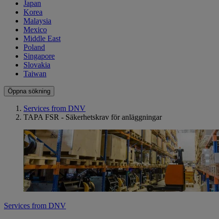
Japan
Korea
Malaysia
Mexico
Middle East
Poland
Singapore
Slovakia
Taiwan
Öppna sökning
Services from DNV
TAPA FSR - Säkerhetskrav för anläggningar
Services from DNV