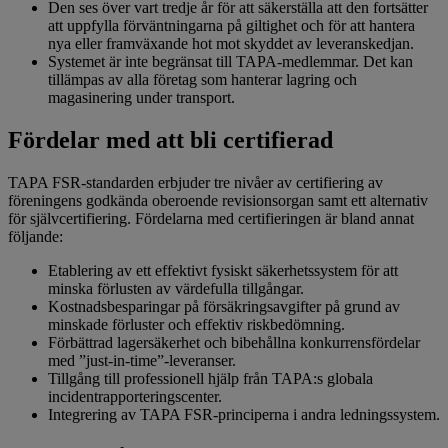
Den ses över vart tredje år för att säkerställa att den fortsätter
att uppfylla förväntningarna på giltighet och för att hantera
nya eller framväxande hot mot skyddet av leveranskedjan.
Systemet är inte begränsat till TAPA-medlemmar. Det kan
tillämpas av alla företag som hanterar lagring och
magasinering under transport.
Fördelar med att bli certifierad
TAPA FSR-standarden erbjuder tre nivåer av certifiering av
föreningens godkända oberoende revisionsorgan samt ett alternativ
för självcertifiering. Fördelarna med certifieringen är bland annat
följande:
Etablering av ett effektivt fysiskt säkerhetssystem för att
minska förlusten av värdefulla tillgångar.
Kostnadsbesparingar på försäkringsavgifter på grund av
minskade förluster och effektiv riskbedömning.
Förbättrad lagersäkerhet och bibehållna konkurrensfördelar
med ”just-in-time”-leveranser.
Tillgång till professionell hjälp från TAPA:s globala
incidentrapporteringscenter.
Integrering av TAPA FSR-principerna i andra ledningssystem.