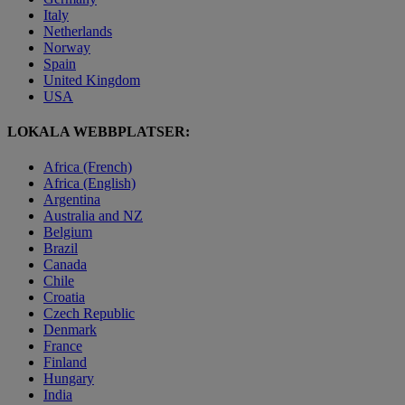
Italy
Netherlands
Norway
Spain
United Kingdom
USA
LOKALA WEBBPLATSER:
Africa (French)
Africa (English)
Argentina
Australia and NZ
Belgium
Brazil
Canada
Chile
Croatia
Czech Republic
Denmark
France
Finland
Hungary
India