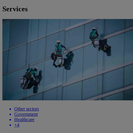
Services
Other sectors
Government
Healthcare
+4