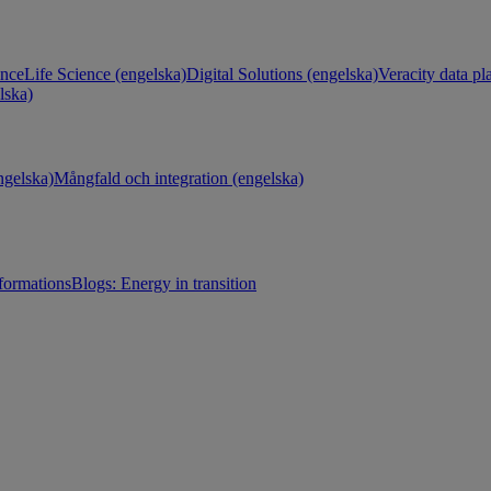
ance
Life Science (engelska)
Digital Solutions (engelska)
Veracity data pl
lska)
gelska)
Mångfald och integration (engelska)
sformations
Blogs: Energy in transition