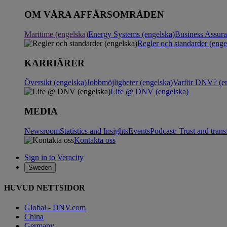
OM VÅRA AFFÄRSOMRÅDEN
Maritime (engelska)
Energy Systems (engelska)
Business Assur
Regler och standarder (enge
KARRIÄRER
Översikt (engelska)
Jobbmöjligheter (engelska)
Varför DNV? (en
Life @ DNV (engelska)
MEDIA
Newsroom
Statistics and Insights
Events
Podcast: Trust and tran
Kontakta oss
Sign in to Veracity
Sweden
HUVUD NETTSIDOR
Global - DNV.com
China
Germany