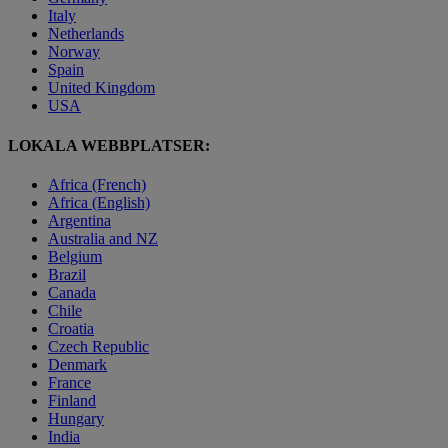
Italy
Netherlands
Norway
Spain
United Kingdom
USA
LOKALA WEBBPLATSER:
Africa (French)
Africa (English)
Argentina
Australia and NZ
Belgium
Brazil
Canada
Chile
Croatia
Czech Republic
Denmark
France
Finland
Hungary
India