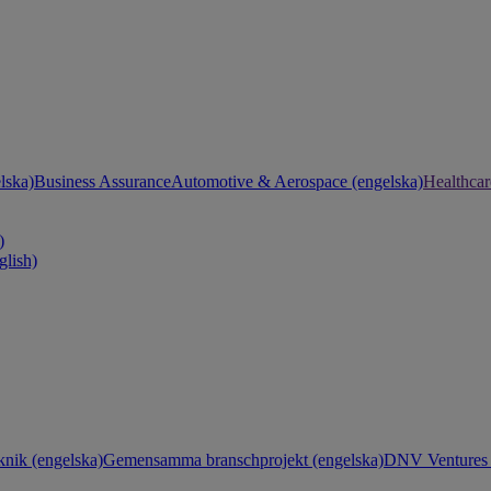
lska)
Business Assurance
Automotive & Aerospace (engelska)
Healthcar
)
glish)
knik (engelska)
Gemensamma branschprojekt (engelska)
DNV Ventures 