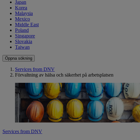
Japan
Korea
Malaysia
Mexico
Middle East
Poland
Singapore
Slovakia
Taiwan
Öppna sökning
Services from DNV
Förvaltning av hälsa och säkerhet på arbetsplatsen
Services from DNV