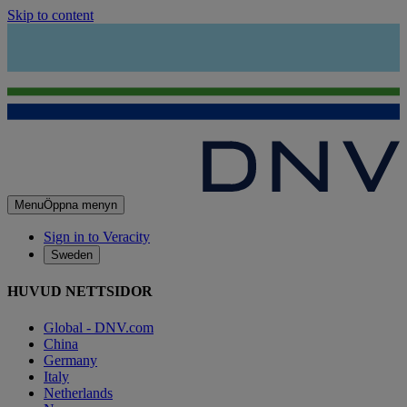
Skip to content
Menu
Öppna menyn
Sign in to Veracity
Sweden
HUVUD NETTSIDOR
Global - DNV.com
China
Germany
Italy
Netherlands