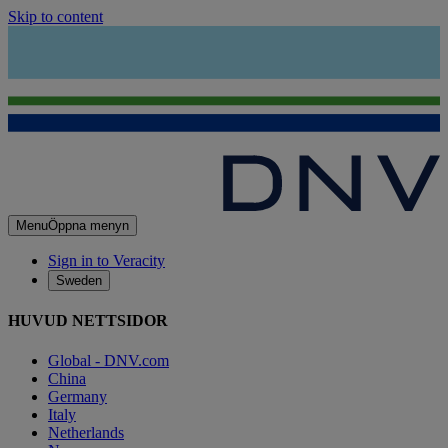
Skip to content
Menu
Öppna menyn
Sign in to Veracity
Sweden
HUVUD NETTSIDOR
Global - DNV.com
China
Germany
Italy
Netherlands