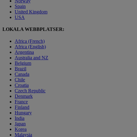
Norway
Spain
United Kingdom
USA
LOKALA WEBBPLATSER:
Africa (French)
Africa (English)
Argentina
Australia and NZ
Belgium
Brazil
Canada
Chile
Croatia
Czech Republic
Denmark
France
Finland
Hungary
India
Japan
Korea
Malaysia