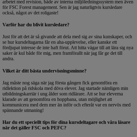
arbetet med revision, både av interna miljöledningssystem men även
för FSC Forest management. Sen är jag naturligtvis kursledare
också, något av det roligaste!
Varför har du blivit kursledare?
Just för att det är så givande att dela med sig av sina kunskaper, och
se hur kursdeltagarna får en aha-upplevelse, eller kanske ett
fördjupat intresse de inte haft förut. Att hitta vägar till att lära sig nya
saker är kul både för mig, men framförallt när jag får ge det till
andra.
Vilket är ditt bästa undervisningsminne?
Jag måste nog säga när jag första gången fick genomföra en
ridlektion på ridskola med döva elever. Jag startade nämligen min
utbildningskarriär i ung ålder som ridlärare. Att se hur eleverna
klarade av att genomföra en hoppbana, utan möjlighet att
kommunicera med dem mer än inför och efteråt var en nervös med
spännande utmaning!
Har du ett speciellt tips för dina kursdeltagare och våra läsare
när det gäller FSC och PEFC?