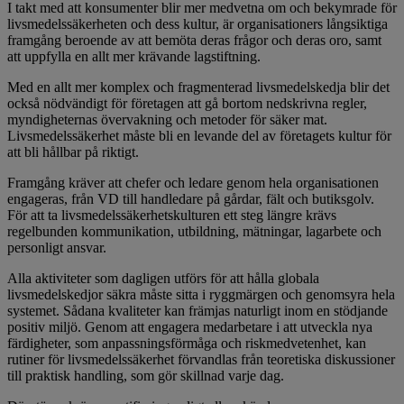
I takt med att konsumenter blir mer medvetna om och bekymrade för
livsmedelssäkerheten och dess kultur, är organisationers långsiktiga
framgång beroende av att bemöta deras frågor och deras oro, samt
att uppfylla en allt mer krävande lagstiftning.
Med en allt mer komplex och fragmenterad livsmedelskedja blir det
också nödvändigt för företagen att gå bortom nedskrivna regler,
myndigheternas övervakning och metoder för säker mat.
Livsmedelssäkerhet måste bli en levande del av företagets kultur för
att bli hållbar på riktigt.
Framgång kräver att chefer och ledare genom hela organisationen
engageras, från VD till handledare på gårdar, fält och butiksgolv.
För att ta livsmedelssäkerhetskulturen ett steg längre krävs
regelbunden kommunikation, utbildning, mätningar, lagarbete och
personligt ansvar.
Alla aktiviteter som dagligen utförs för att hålla globala
livsmedelskedjor säkra måste sitta i ryggmärgen och genomsyra hela
systemet. Sådana kvaliteter kan främjas naturligt inom en stödjande
positiv miljö. Genom att engagera medarbetare i att utveckla nya
färdigheter, som anpassningsförmåga och riskmedvetenhet, kan
rutiner för livsmedelssäkerhet förvandlas från teoretiska diskussioner
till praktisk handling, som gör skillnad varje dag.