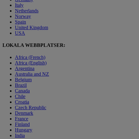
Italy
Netherlands
Norway
Spain
United Kingdom
USA
LOKALA WEBBPLATSER:
Africa (French)
Africa (English)
Argentina
Australia and NZ
Belgium
Brazil
Canada
Chile
Croatia
Czech Republic
Denmark
France
Finland
Hungary
India