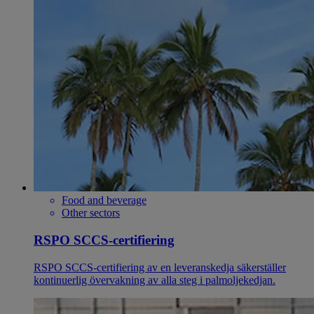
Food and beverage
Other sectors
RSPO SCCS-certifiering
RSPO SCCS‑certifiering av en leveranskedja säkerställer
kontinuerlig övervakning av alla steg i palmoljekedjan.