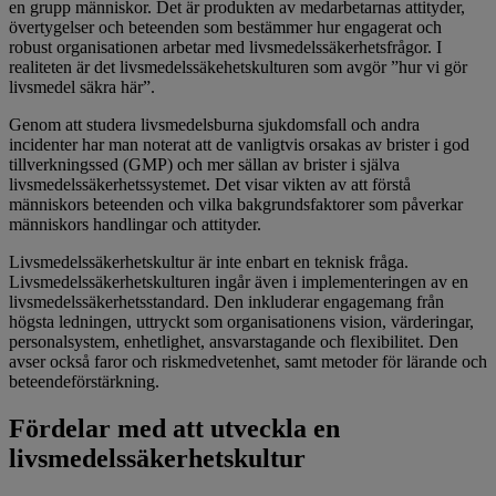
en grupp människor. Det är produkten av medarbetarnas attityder,
övertygelser och beteenden som bestämmer hur engagerat och
robust organisationen arbetar med livsmedelssäkerhetsfrågor. I
realiteten är det livsmedelssäkehetskulturen som avgör ”hur vi gör
livsmedel säkra här”.
Genom att studera livsmedelsburna sjukdomsfall och andra
incidenter har man noterat att de vanligtvis orsakas av brister i god
tillverkningssed (GMP) och mer sällan av brister i själva
livsmedelssäkerhetssystemet. Det visar vikten av att förstå
människors beteenden och vilka bakgrundsfaktorer som påverkar
människors handlingar och attityder.
Livsmedelssäkerhetskultur är inte enbart en teknisk fråga.
Livsmedelssäkerhetskulturen ingår även i implementeringen av en
livsmedelssäkerhetsstandard. Den inkluderar engagemang från
högsta ledningen, uttryckt som organisationens vision, värderingar,
personalsystem, enhetlighet, ansvarstagande och flexibilitet. Den
avser också faror och riskmedvetenhet, samt metoder för lärande och
beteendeförstärkning.
Fördelar med att utveckla en
livsmedelssäkerhetskultur