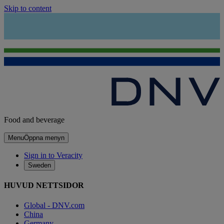
Skip to content
Food and beverage
Menu
Öppna menyn
Sign in to Veracity
Sweden
HUVUD NETTSIDOR
Global - DNV.com
China
Germany