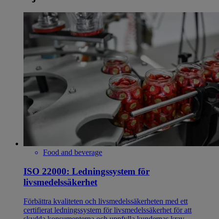
Food and beverage
ISO 22000: Ledningssystem för
livsmedelssäkerhet
Förbättra kvaliteten och livsmedelssäkerheten med ett
certifierat ledningssystem för livsmedelssäkerhet för att
skydda konsumenterna och uppfylla kundernas krav.