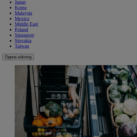
Japan
Korea
Malaysia
Mexico
Middle East
Poland
Singapore
Slovakia
Taiwan
Öppna sökning