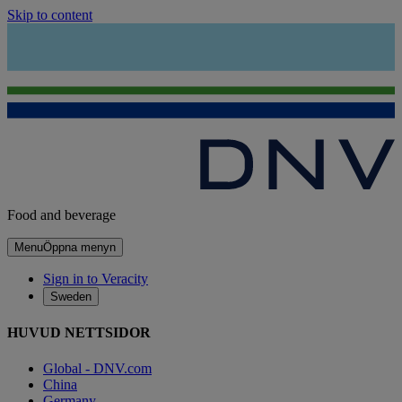
Skip to content
Food and beverage
Menu
Öppna menyn
Sign in to Veracity
Sweden
HUVUD NETTSIDOR
Global - DNV.com
China
Germany