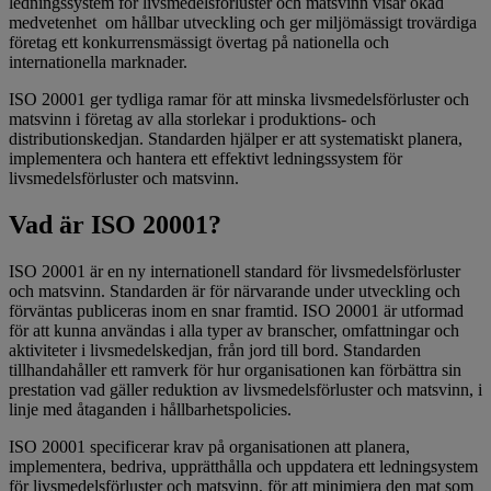
ledningssystem för livsmedelsförluster och matsvinn visar ökad
medvetenhet om hållbar utveckling och ger miljömässigt trovärdiga
företag ett konkurrensmässigt övertag på nationella och
internationella marknader.
ISO 20001 ger tydliga ramar för att minska livsmedelsförluster och
matsvinn i företag av alla storlekar i produktions- och
distributionskedjan. Standarden hjälper er att systematiskt planera,
implementera och hantera ett effektivt ledningssystem för
livsmedelsförluster och matsvinn.
Vad är ISO 20001?
ISO 20001 är en ny internationell standard för livsmedelsförluster
och matsvinn. Standarden är för närvarande under utveckling och
förväntas publiceras inom en snar framtid. ISO 20001 är utformad
för att kunna användas i alla typer av branscher, omfattningar och
aktiviteter i livsmedelskedjan, från jord till bord. Standarden
tillhandahåller ett ramverk för hur organisationen kan förbättra sin
prestation vad gäller reduktion av livsmedelsförluster och matsvinn, i
linje med åtaganden i hållbarhetspolicies.
ISO 20001 specificerar krav på organisationen att planera,
implementera, bedriva, upprätthålla och uppdatera ett ledningsystem
för livsmedelsförluster och matsvinn, för att minimiera den mat som