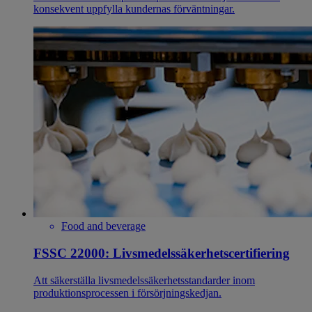
konsekvent uppfylla kundernas förväntningar.
Food and beverage
FSSC 22000: Livsmedelssäkerhetscertifiering
Att säkerställa livsmedelssäkerhetsstandarder inom
produktionsprocessen i försörjningskedjan.