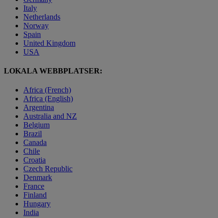
Italy
Netherlands
Norway
Spain
United Kingdom
USA
LOKALA WEBBPLATSER:
Africa (French)
Africa (English)
Argentina
Australia and NZ
Belgium
Brazil
Canada
Chile
Croatia
Czech Republic
Denmark
France
Finland
Hungary
India