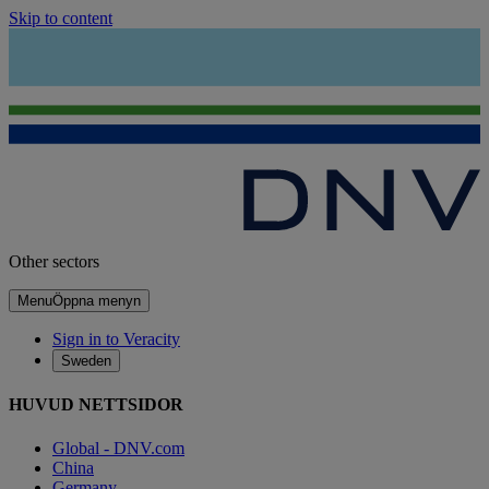
Skip to content
Other sectors
Menu
Öppna menyn
Sign in to Veracity
Sweden
HUVUD NETTSIDOR
Global - DNV.com
China
Germany