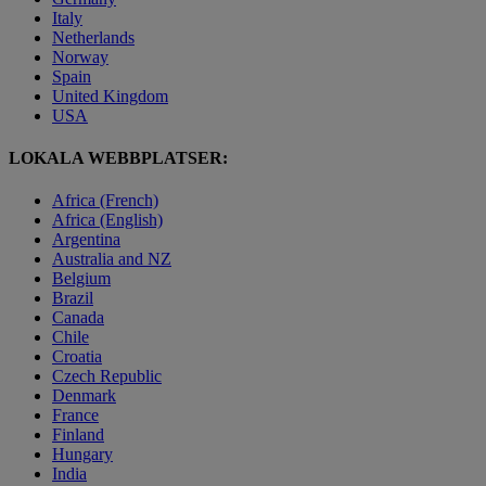
Italy
Netherlands
Norway
Spain
United Kingdom
USA
LOKALA WEBBPLATSER:
Africa (French)
Africa (English)
Argentina
Australia and NZ
Belgium
Brazil
Canada
Chile
Croatia
Czech Republic
Denmark
France
Finland
Hungary
India