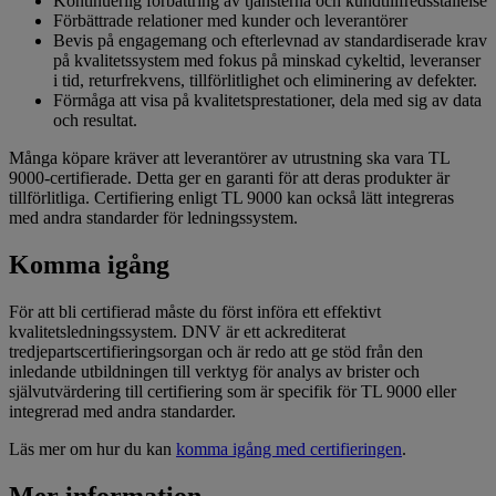
Kontinuerlig förbättring av tjänsterna och kundtillfredsställelse
Förbättrade relationer med kunder och leverantörer
Bevis på engagemang och efterlevnad av standardiserade krav
på kvalitetssystem med fokus på minskad cykeltid, leveranser
i tid, returfrekvens, tillförlitlighet och eliminering av defekter.
Förmåga att visa på kvalitetsprestationer, dela med sig av data
och resultat.
Många köpare kräver att leverantörer av utrustning ska vara TL
9000-certifierade. Detta ger en garanti för att deras produkter är
tillförlitliga. Certifiering enligt TL 9000 kan också lätt integreras
med andra standarder för ledningssystem.
Komma igång
För att bli certifierad måste du först införa ett effektivt
kvalitetsledningssystem. DNV är ett ackrediterat
tredjepartscertifieringsorgan och är redo att ge stöd från den
inledande utbildningen till verktyg för analys av brister och
självutvärdering till certifiering som är specifik för TL 9000 eller
integrerad med andra standarder.
Läs mer om hur du kan
komma igång med certifieringen
.
Mer information