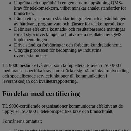
Upprätta och upprätthålla en gemensam uppsättning QMS-
krav för telekomsektorn, vilket minskar antalet standarder för
branschen.
främja ett system som skyddar integriteten och användningen
av hårdvara, programvara och tjänster för telekomprodukter
Definiera effektiva kostnads- och resultatbaserade mätningar
för att styra utvecklingen och utvärdera resultaten av QMS-
implementeringen.
Driva ständiga förbättringar och förbättra kundrelationerna
Utnyttja processen för bedömning av industrins
överensstämmelse
TL 9000 består av två delar som kompletterar kraven i ISO 9001
med branschspecifika krav som sträcker sig från mjukvaruutveckling
och specialiserade servicefunktioner till kommunikation i
leveranskedjan och kvalitetsrapportering.
Fördelar med certifiering
TL 9000-certifierade organisationer kommunicerar effektivt att de
uppfyller ISO 9001, telekomspecifika krav och branschmått.
Förmånerna omfattar: