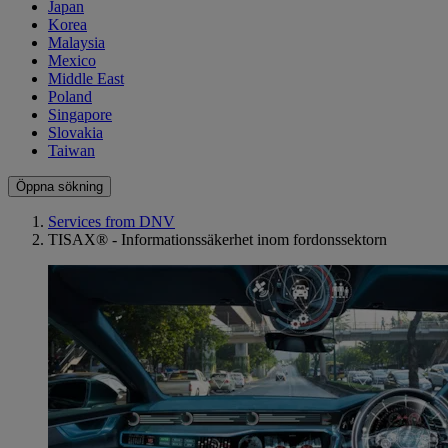
Japan
Korea
Malaysia
Mexico
Middle East
Poland
Singapore
Slovakia
Taiwan
Öppna sökning
Services from DNV
TISAX® - Informationssäkerhet inom fordonssektorn