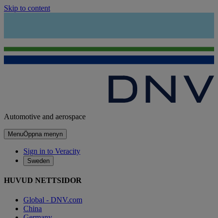
Skip to content
Automotive and aerospace
Menu
Öppna menyn
Sign in to Veracity
Sweden
HUVUD NETTSIDOR
Global - DNV.com
China
Germany