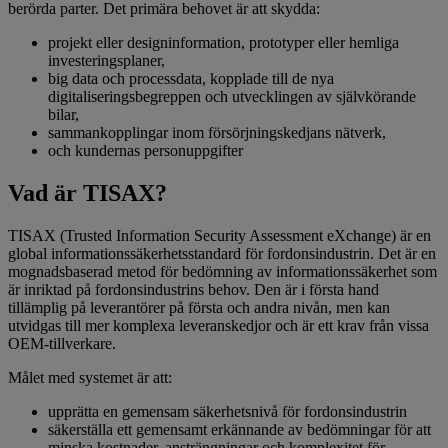
berörda parter. Det primära behovet är att skydda:
projekt eller designinformation, prototyper eller hemliga
investeringsplaner,
big data och processdata, kopplade till de nya
digitaliseringsbegreppen och utvecklingen av självkörande
bilar,
sammankopplingar inom försörjningskedjans nätverk,
och kundernas personuppgifter
Vad är TISAX?
TISAX (Trusted Information Security Assessment eXchange) är en
global informationssäkerhetsstandard för fordonsindustrin. Det är en
mognadsbaserad metod för bedömning av informationssäkerhet som
är inriktad på fordonsindustrins behov. Den är i första hand
tillämplig på leverantörer på första och andra nivån, men kan
utvidgas till mer komplexa leveranskedjor och är ett krav från vissa
OEM-tillverkare.
Målet med systemet är att:
upprätta en gemensam säkerhetsnivå för fordonsindustrin
säkerställa ett gemensamt erkännande av bedömningar för att
minska kostnader, ansträngningar och komplexitet för