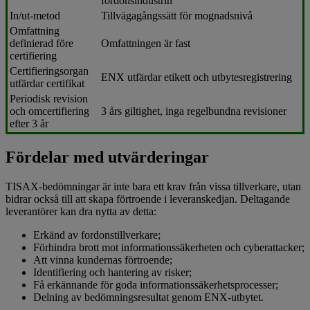
fordonsindustrin
In/ut-metod
Tillvägagångssätt för mognadsnivå
Omfattning
definierad före
Omfattningen är fast
certifiering
Certifieringsorgan
ENX utfärdar etikett och utbytesregistrering
utfärdar certifikat
Periodisk revision
och omcertifiering
3 års giltighet, inga regelbundna revisioner
efter 3 år
Fördelar med utvärderingar
TISAX-bedömningar är inte bara ett krav från vissa tillverkare, utan
bidrar också till att skapa förtroende i leveranskedjan. Deltagande
leverantörer kan dra nytta av detta:
Erkänd av fordonstillverkare;
Förhindra brott mot informationssäkerheten och cyberattacker;
Att vinna kundernas förtroende;
Identifiering och hantering av risker;
Få erkännande för goda informationssäkerhetsprocesser;
Delning av bedömningsresultat genom ENX-utbytet.