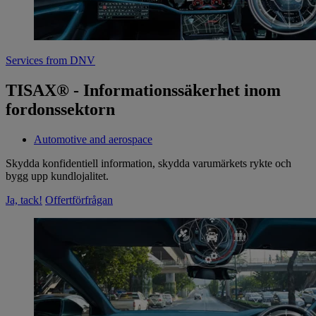
Services from DNV
TISAX® - Informationssäkerhet inom
fordonssektorn
Automotive and aerospace
Skydda konfidentiell information, skydda varumärkets rykte och
bygg upp kundlojalitet.
Ja, tack!
Offertförfrågan