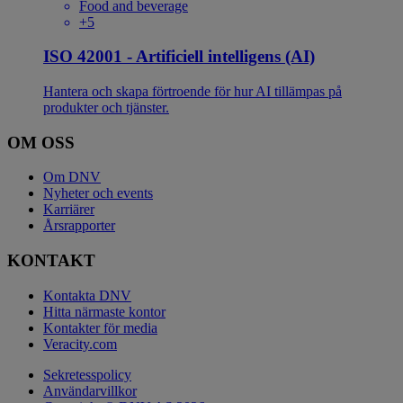
Food and beverage
+5
ISO 42001 - Artificiell intelligens (AI)
Hantera och skapa förtroende för hur AI tillämpas på
produkter och tjänster.
OM OSS
Om DNV
Nyheter och events
Karriärer
Årsrapporter
KONTAKT
Kontakta DNV
Hitta närmaste kontor
Kontakter för media
Veracity.com
Sekretesspolicy
Användarvillkor