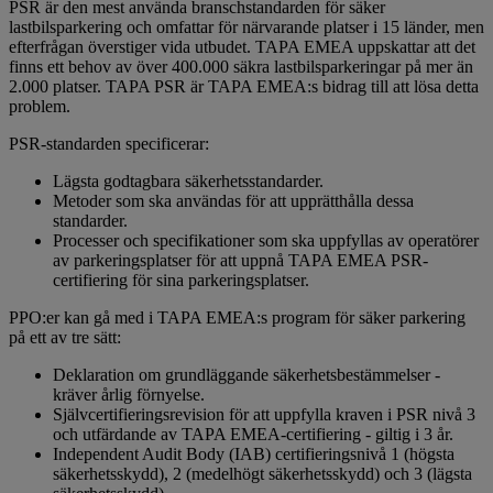
PSR är den mest använda branschstandarden för säker
lastbilsparkering och omfattar för närvarande platser i 15 länder, men
efterfrågan överstiger vida utbudet. TAPA EMEA uppskattar att det
finns ett behov av över 400.000 säkra lastbilsparkeringar på mer än
2.000 platser. TAPA PSR är TAPA EMEA:s bidrag till att lösa detta
problem.
PSR-standarden specificerar:
Lägsta godtagbara säkerhetsstandarder.
Metoder som ska användas för att upprätthålla dessa
standarder.
Processer och specifikationer som ska uppfyllas av operatörer
av parkeringsplatser för att uppnå TAPA EMEA PSR-
certifiering för sina parkeringsplatser.
PPO:er kan gå med i TAPA EMEA:s program för säker parkering
på ett av tre sätt:
Deklaration om grundläggande säkerhetsbestämmelser -
kräver årlig förnyelse.
Självcertifieringsrevision för att uppfylla kraven i PSR nivå 3
och utfärdande av TAPA EMEA-certifiering - giltig i 3 år.
Independent Audit Body (IAB) certifieringsnivå 1 (högsta
säkerhetsskydd), 2 (medelhögt säkerhetsskydd) och 3 (lägsta