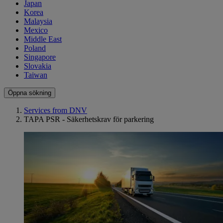
Japan
Korea
Malaysia
Mexico
Middle East
Poland
Singapore
Slovakia
Taiwan
Öppna sökning
Services from DNV
TAPA PSR - Säkerhetskrav för parkering