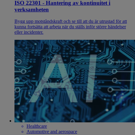
ISO 22301 - Hantering av kontinuitet i
verksamheten
Bygg upp motståndskraft och se till att du är utrustad för att
kunna fortsätta att arbeta när du ställs inför större händelser
eller incidenter.
Healthcare
Automotive and aerospace