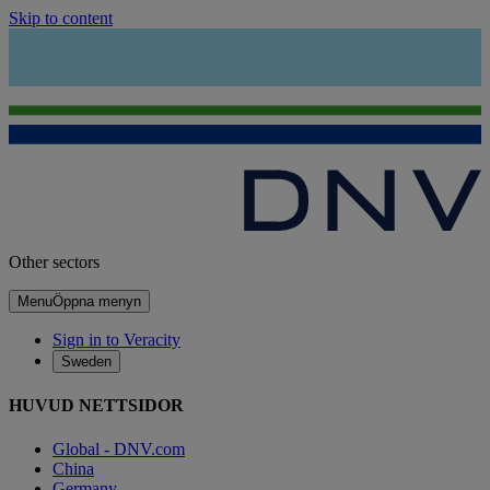
Skip to content
Other sectors
Menu
Öppna menyn
Sign in to Veracity
Sweden
HUVUD NETTSIDOR
Global - DNV.com
China
Germany