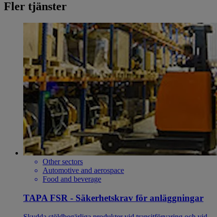
Fler tjänster
Other sectors
Automotive and aerospace
Food and beverage
TAPA FSR - Säkerhetskrav för anläggningar
Skydda stöldbegärliga produkter vid transitförvaring och vid