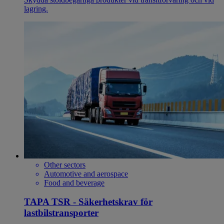
lagring.
Other sectors
Automotive and aerospace
Food and beverage
TAPA TSR - Säkerhetskrav för
lastbilstransporter