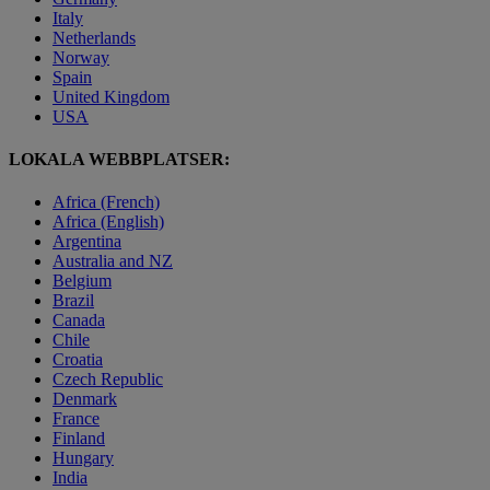
Italy
Netherlands
Norway
Spain
United Kingdom
USA
LOKALA WEBBPLATSER:
Africa (French)
Africa (English)
Argentina
Australia and NZ
Belgium
Brazil
Canada
Chile
Croatia
Czech Republic
Denmark
France
Finland
Hungary
India