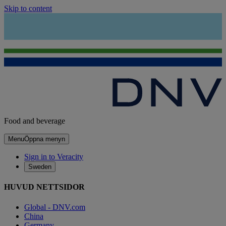
Skip to content
Food and beverage
Menu
Öppna menyn
Sign in to Veracity
Sweden
HUVUD NETTSIDOR
Global - DNV.com
China
Germany