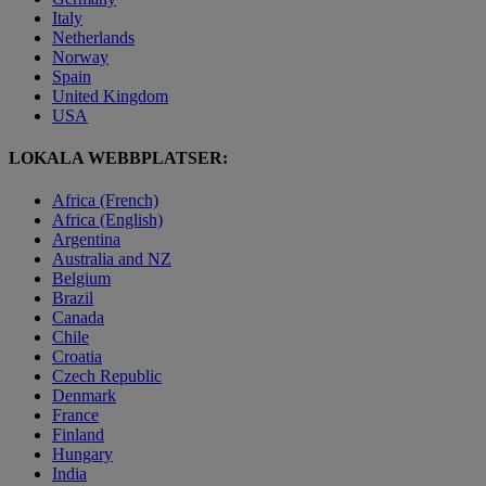
Italy
Netherlands
Norway
Spain
United Kingdom
USA
LOKALA WEBBPLATSER:
Africa (French)
Africa (English)
Argentina
Australia and NZ
Belgium
Brazil
Canada
Chile
Croatia
Czech Republic
Denmark
France
Finland
Hungary
India