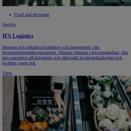
Food and beverage
Service
IFS Logistics
Hantera och förbättra kvaliteten och integriteten i din
livsmedelslogistikverksamhet. Minska riskerna i leveranskedjan, öka
den operativa effektiviteten och säkerställ livsmedelssäkerhet och
kvalitet i varje led.
View