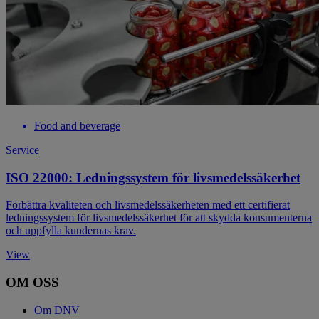
Food and beverage
Service
ISO 22000: Ledningssystem för livsmedelssäkerhet
Förbättra kvaliteten och livsmedelssäkerheten med ett certifierat
ledningssystem för livsmedelssäkerhet för att skydda konsumenterna
och uppfylla kundernas krav.
View
OM OSS
Om DNV