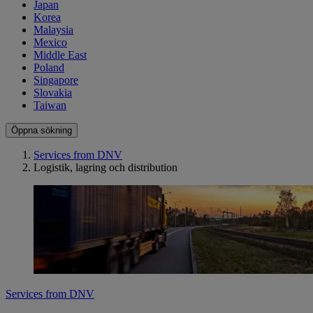
Japan
Korea
Malaysia
Mexico
Middle East
Poland
Singapore
Slovakia
Taiwan
Öppna sökning
Services from DNV
Logistik, lagring och distribution
Services from DNV