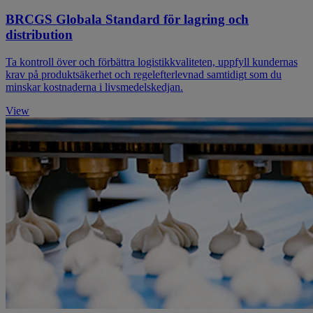
BRCGS Globala Standard för lagring och
distribution
Ta kontroll över och förbättra logistikkvaliteten, uppfyll kundernas
krav på produktsäkerhet och regelefterlevnad samtidigt som du
minskar kostnaderna i livsmedelskedjan.
View