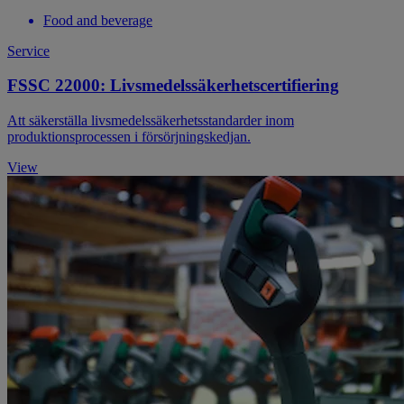
Food and beverage
Service
FSSC 22000: Livsmedelssäkerhetscertifiering
Att säkerställa livsmedelssäkerhetsstandarder inom
produktionsprocessen i försörjningskedjan.
View