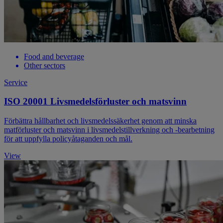
Food and beverage
Other sectors
Service
ISO 20001 Livsmedelsförluster och matsvinn
Förbättra hållbarhet och livsmedelssäkerhet genom att minska
matförluster och matsvinn i livsmedelstillverkning och -bearbetning
för att uppfylla policyåtaganden och mål.
View