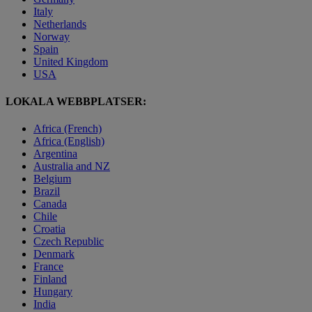
Italy
Netherlands
Norway
Spain
United Kingdom
USA
LOKALA WEBBPLATSER:
Africa (French)
Africa (English)
Argentina
Australia and NZ
Belgium
Brazil
Canada
Chile
Croatia
Czech Republic
Denmark
France
Finland
Hungary
India