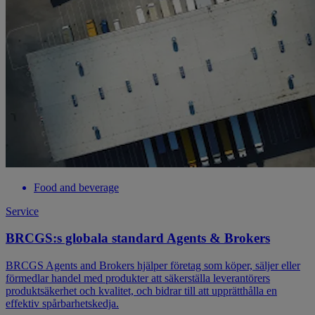
Food and beverage
Service
BRCGS:s globala standard Agents & Brokers
BRCGS Agents and Brokers hjälper företag som köper, säljer eller
förmedlar handel med produkter att säkerställa leverantörers
produktsäkerhet och kvalitet, och bidrar till att upprätthålla en
effektiv spårbarhetskedja.