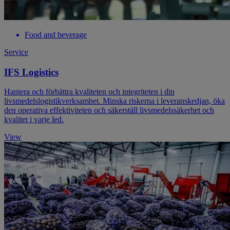
Food and beverage
Service
IFS Logistics
Hantera och förbättra kvaliteten och integriteten i din
livsmedelslogistikverksamhet. Minska riskerna i leveranskedjan, öka
den operativa effektiviteten och säkerställ livsmedelssäkerhet och
kvalitet i varje led.
View