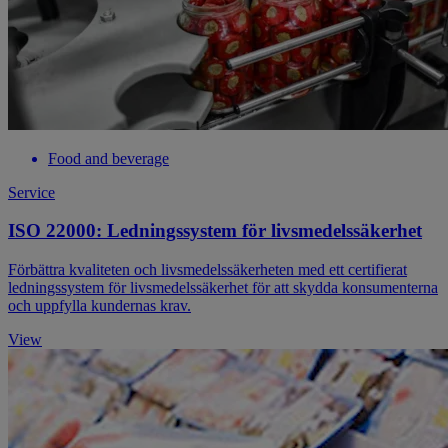
Food and beverage
Service
ISO 22000: Ledningssystem för livsmedelssäkerhet
Förbättra kvaliteten och livsmedelssäkerheten med ett certifierat
ledningssystem för livsmedelssäkerhet för att skydda konsumenterna
och uppfylla kundernas krav.
View