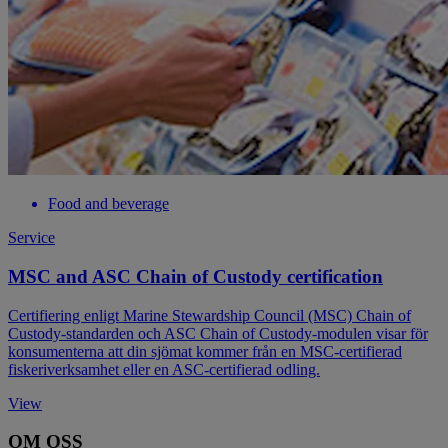
Food and beverage
Service
MSC and ASC Chain of Custody certification
Certifiering enligt Marine Stewardship Council (MSC) Chain of
Custody‑standarden och ASC Chain of Custody‑modulen visar för
konsumenterna att din sjömat kommer från en MSC‑certifierad
fiskeriverksamhet eller en ASC‑certifierad odling.
View
OM OSS