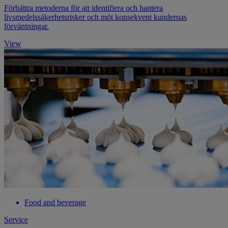
Förbättra metoderna för att identifiera och hantera
livsmedelssäkerhetsrisker och möt konsekvent kundernas
förväntningar.
View
Food and beverage
Service