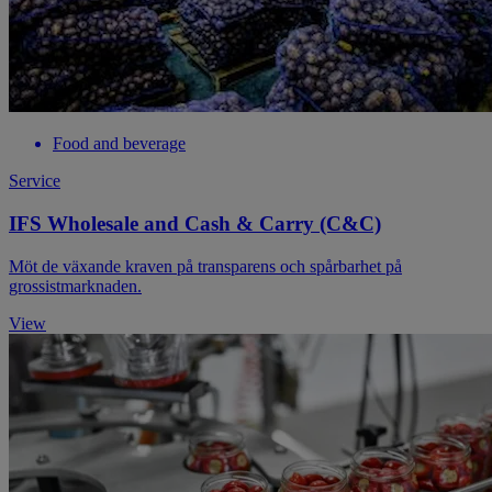
Food and beverage
Service
IFS Wholesale and Cash & Carry (C&C)
Möt de växande kraven på transparens och spårbarhet på
grossistmarknaden.
View