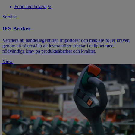
Food and beverage
Service
IFS Broker
Verifiera att handelsagenturer, importörer och mäklare följer kraven
genom att säkerställa att leverantörer arbetar i enlighet med
nödvändiga krav på produktsäkerhet och kvalitet.
View