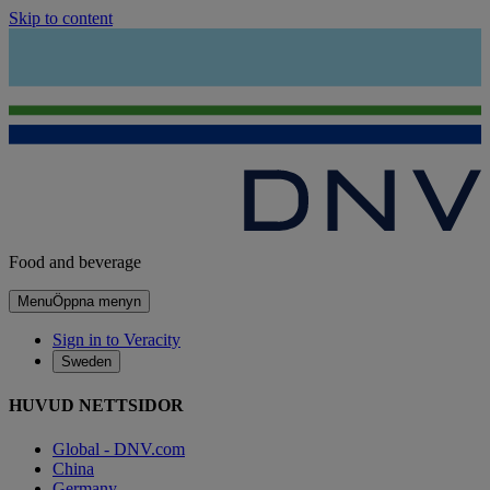
Skip to content
Food and beverage
Menu
Öppna menyn
Sign in to Veracity
Sweden
HUVUD NETTSIDOR
Global - DNV.com
China
Germany