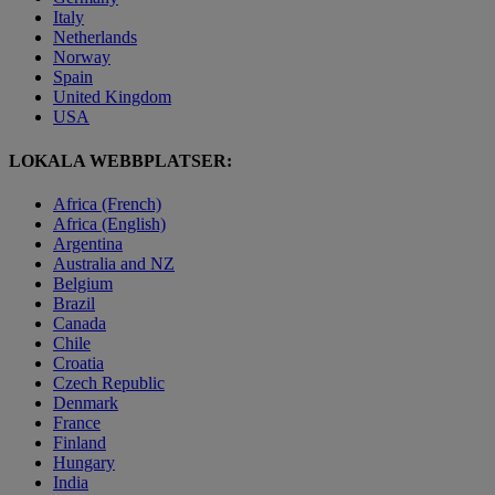
Italy
Netherlands
Norway
Spain
United Kingdom
USA
LOKALA WEBBPLATSER:
Africa (French)
Africa (English)
Argentina
Australia and NZ
Belgium
Brazil
Canada
Chile
Croatia
Czech Republic
Denmark
France
Finland
Hungary
India