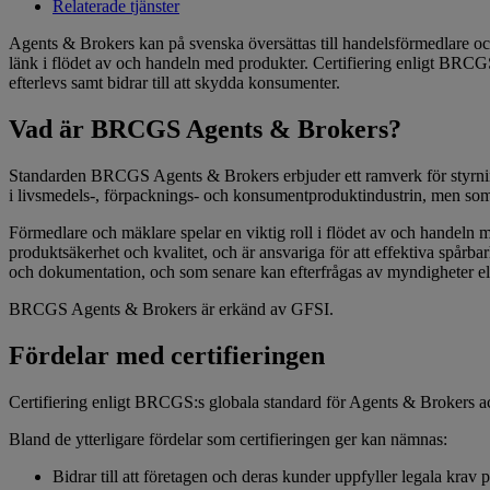
Relaterade tjänster
Agents & Brokers kan på svenska översättas till handelsförmedlare och m
länk i flödet av och handeln med produkter. Certifiering enligt BRCGS:
efterlevs samt bidrar till att skydda konsumenter.
Vad är BRCGS Agents & Brokers?
Standarden BRCGS Agents & Brokers erbjuder ett ramverk för styrning a
i livsmedels-, förpacknings- och konsumentproduktindustrin, men som in
Förmedlare och mäklare spelar en viktig roll i flödet av och handeln m
produktsäkerhet och kvalitet, och är ansvariga för att effektiva spårba
och dokumentation, och som senare kan efterfrågas av myndigheter el
BRCGS Agents & Brokers är erkänd av GFSI.
Fördelar med certifieringen
Certifiering enligt BRCGS:s globala standard för Agents & Brokers acce
Bland de ytterligare fördelar som certifieringen ger kan nämnas:
Bidrar till att företagen och deras kunder uppfyller legala krav 