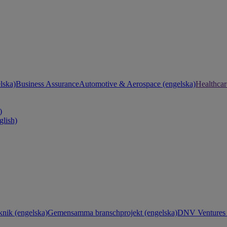
lska)
Business Assurance
Automotive & Aerospace (engelska)
Healthcar
)
glish)
knik (engelska)
Gemensamma branschprojekt (engelska)
DNV Ventures 