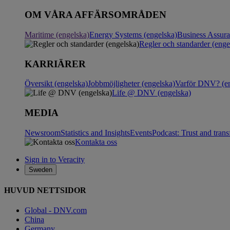
OM VÅRA AFFÄRSOMRÅDEN
Maritime (engelska)
Energy Systems (engelska)
Business Assur
Regler och standarder (enge
KARRIÄRER
Översikt (engelska)
Jobbmöjligheter (engelska)
Varför DNV? (en
Life @ DNV (engelska)
MEDIA
Newsroom
Statistics and Insights
Events
Podcast: Trust and tran
Kontakta oss
Sign in to Veracity
Sweden
HUVUD NETTSIDOR
Global - DNV.com
China
Germany