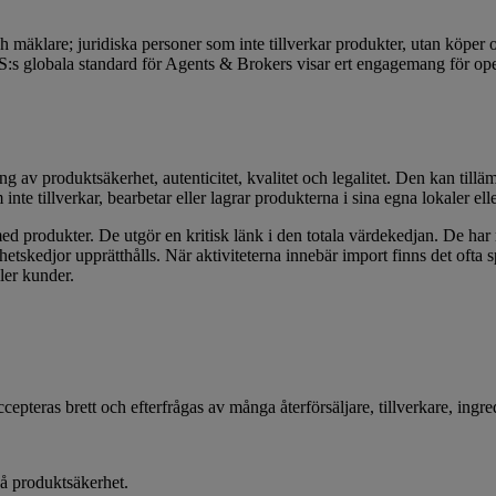
äklare; juridiska personer som inte tillverkar produkter, utan köper och
s globala standard för Agents & Brokers visar ert engagemang för operati
v produktsäkerhet, autenticitet, kvalitet och legalitet. Den kan tillä
te tillverkar, bearbetar eller lagrar produkterna i sina egna lokaler ell
ed produkter. De utgör en kritisk länk i den totala värdekedjan. De har 
rhetskedjor upprätthålls. När aktiviteterna innebär import finns det ofta 
ler kunder.
pteras brett och efterfrågas av många återförsäljare, tillverkare, ingr
på produktsäkerhet.