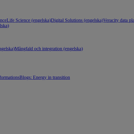
ance
Life Science (engelska)
Digital Solutions (engelska)
Veracity data pl
lska)
gelska)
Mångfald och integration (engelska)
sformations
Blogs: Energy in transition