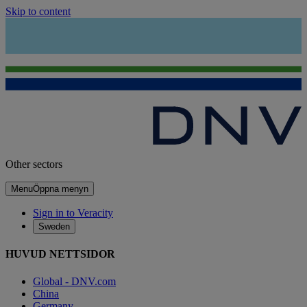
Skip to content
Other sectors
Menu
Öppna menyn
Sign in to Veracity
Sweden
HUVUD NETTSIDOR
Global - DNV.com
China
Germany