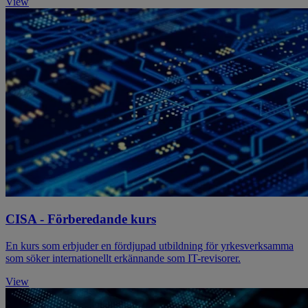
View
CISA - Förberedande kurs
En kurs som erbjuder en fördjupad utbildning för yrkesverksamma
som söker internationellt erkännande som IT-revisorer.
View