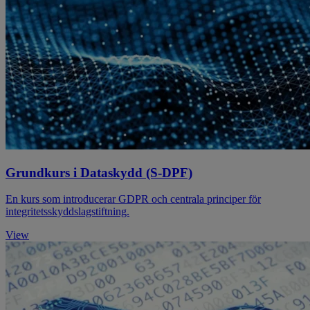
Grundkurs i Dataskydd (S-DPF)
En kurs som introducerar GDPR och centrala principer för
integritetsskyddslagstiftning.
View