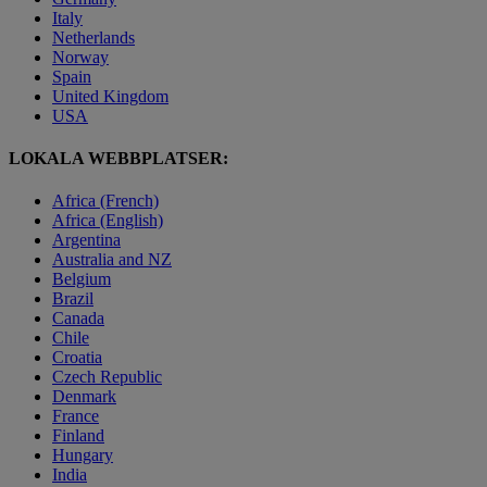
Italy
Netherlands
Norway
Spain
United Kingdom
USA
LOKALA WEBBPLATSER:
Africa (French)
Africa (English)
Argentina
Australia and NZ
Belgium
Brazil
Canada
Chile
Croatia
Czech Republic
Denmark
France
Finland
Hungary
India