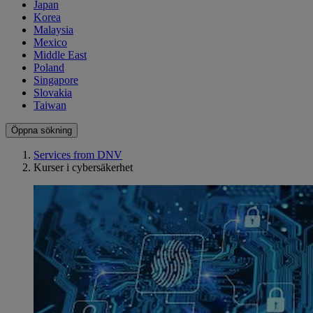
Japan
Korea
Malaysia
Mexico
Middle East
Poland
Singapore
Slovakia
Taiwan
Öppna sökning
Services from DNV
Kurser i cybersäkerhet