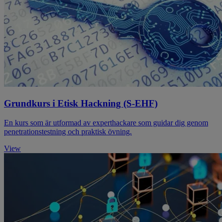
Grundkurs i Etisk Hackning (S-EHF)
En kurs som är utformad av experthackare som guidar dig genom
penetrationstestning och praktisk övning.
View