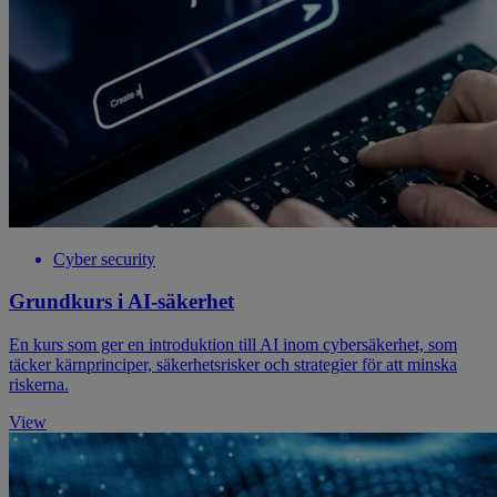
Cyber security
Grundkurs i AI-säkerhet
En kurs som ger en introduktion till AI inom cybersäkerhet, som
täcker kärnprinciper, säkerhetsrisker och strategier för att minska
riskerna.
View