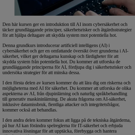
Den här kursen ger en introduktion till AI inom cybersäkerhet och
täcker grundläggande principer, säkerhetsrisker och åtgärdsstrategier
för att hjälpa deltagare att skydda system mot potentiella hot.
Denna grundkurs introducerar artificiell intelligens (AI) i
cybersäkerhet och ger en omfattande översikt över grunderna i AI-
säkerhet, vilket ger deltagarna kunskap och färdigheter för att
skydda system från potentiella hot. Du kommer att utforska de
grundläggande principerna för AI, fördjupa dig i säkerhetsrisker och
undersöka strategier för att minska dessa.
I den första delen av kursen kommer du att lära dig om riskerna och
möjligheterna med AI för säkerhet. Du kommer att utforska de olika
aspekterna av AI, från djupinlärning och naturlig språkbehandling
till generativ maskininlärning. De akuta frågorna om AI-säkerhet,
inklusive datamissbruk, fientliga attacker och integritetsfrågor,
kommer också att behandlas.
I den andra delen kommer fokus att ligga på de tekniska åtgärderna,
på hur AI kan förändra spelreglerna för IT-säkerhet och erbjuda
innovativa lösningar för att upptäcka, förebygga och hantera