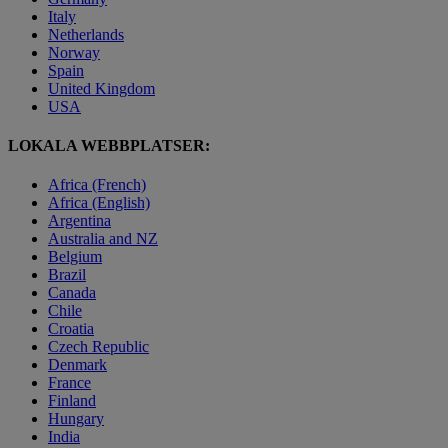
Italy
Netherlands
Norway
Spain
United Kingdom
USA
LOKALA WEBBPLATSER:
Africa (French)
Africa (English)
Argentina
Australia and NZ
Belgium
Brazil
Canada
Chile
Croatia
Czech Republic
Denmark
France
Finland
Hungary
India