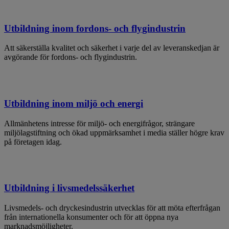
Utbildning inom fordons- och flygindustrin
Att säkerställa kvalitet och säkerhet i varje del av leveranskedjan är
avgörande för fordons- och flygindustrin.
Utbildning inom miljö och energi
Allmänhetens intresse för miljö- och energifrågor, strängare
miljölagstiftning och ökad uppmärksamhet i media ställer högre krav
på företagen idag.
Utbildning i livsmedelssäkerhet
Livsmedels- och dryckesindustrin utvecklas för att möta efterfrågan
från internationella konsumenter och för att öppna nya
marknadsmöjligheter.