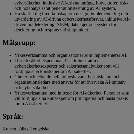
cybersäkerhet, inklusive AI-drivna intrång, hotvektorer, risk-
och hotanalys samt penetrationstestning av AI-system.
Ha skaffat dig bred kunskap om design, implementering och
utvärdering av AI-drivna cybersäkerhetsförsvar, inklusive AI-
driven hotdetektering, SIEM, datalager och system för
detektering och respons vid slutpunkter.
Målgrupp:
Yrkesverksamma och organisationer som implementerar AI.
IT- och säkerhetspersonal, IT-administratörer,
cybersäkerhetsexperter och säkerhetsanalytiker som vill
fördjupa sina kunskaper om AI-säkerhet.
Chefer och ledande befattningshavare, beslutsfattare och
organisationsledare med ansvar för att övervaka AI-initiativ
och cybersäkerhet.
Yrkesverksamma med intresse för AI-säkerhet: Personer som
vill fördjupa sina kunskaper om principerna och bästa praxis
inom AI-säkerhet.
Språk:
Kursen hålls på engelska.