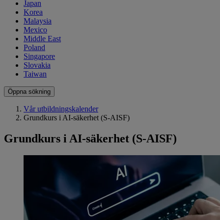
Japan
Korea
Malaysia
Mexico
Middle East
Poland
Singapore
Slovakia
Taiwan
Öppna sökning
Vår utbildningskalender
Grundkurs i AI-säkerhet (S-AISF)
Grundkurs i AI-säkerhet (S-AISF)