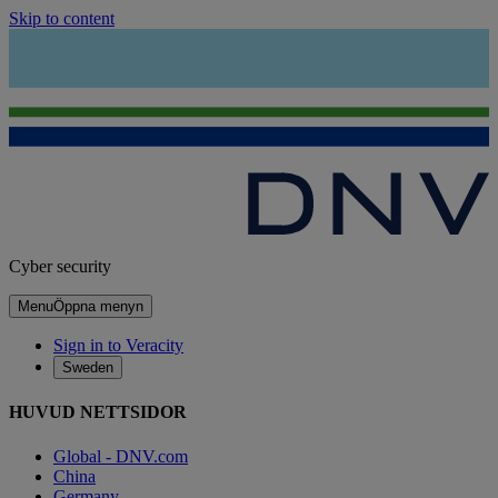
Skip to content
Cyber security
Menu
Öppna menyn
Sign in to Veracity
Sweden
HUVUD NETTSIDOR
Global - DNV.com
China
Germany