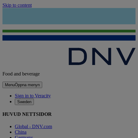
Skip to content
Food and beverage
Menu
Öppna menyn
Sign in to Veracity
Sweden
HUVUD NETTSIDOR
Global - DNV.com
China
Germany