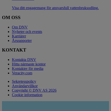
Visa ditt engagemang för ansvarsfull vattenbruksodling.
OM OSS
Om DNV
Nyheter och events
Karriärer
Årsrapporter
KONTAKT
Kontakta DNV
Hitta närmaste kontor
Kontakter för media
Veracity.com
Sekretesspolicy
Användarvillkor
Copyright © DNV AS 2026
Cookie information