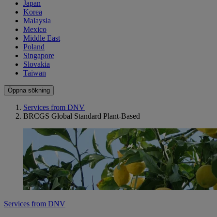
Japan
Korea
Malaysia
Mexico
Middle East
Poland
Singapore
Slovakia
Taiwan
Öppna sökning
Services from DNV
BRCGS Global Standard Plant-Based
Services from DNV