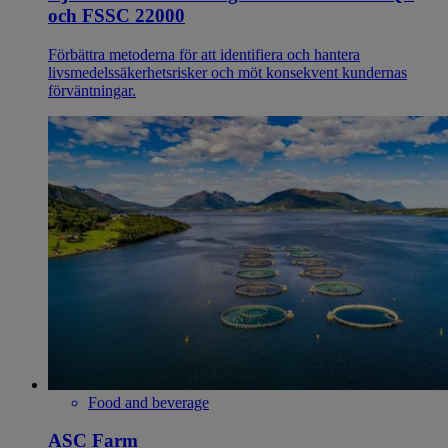
och FSSC 22000
Förbättra metoderna för att identifiera och hantera
livsmedelssäkerhetsrisker och möt konsekvent kundernas
förväntningar.
Food and beverage
ASC Farm