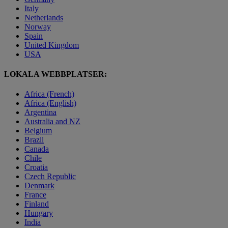
Italy
Netherlands
Norway
Spain
United Kingdom
USA
LOKALA WEBBPLATSER:
Africa (French)
Africa (English)
Argentina
Australia and NZ
Belgium
Brazil
Canada
Chile
Croatia
Czech Republic
Denmark
France
Finland
Hungary
India