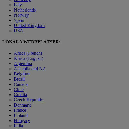
Italy
Netherlands
Norway
Spain
United Kingdom
USA
LOKALA WEBBPLATSER:
Africa (French)
Africa (English)
Argentina
Australia and NZ
Belgium
Brazil
Canada
Chile
Croatia
Czech Republic
Denmark
France
Finland
Hungary
India