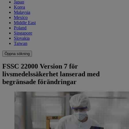
Japan
Korea
Malaysia
Mexico
Middle East
Poland
Singapore
Slovakia
Taiwan
Öppna sökning
FSSC 22000 Version 7 för
livsmedelssäkerhet lanserad med
begränsade förändringar