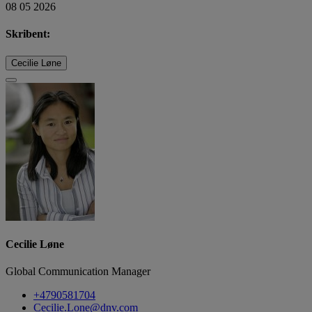
08 05 2026
Skribent:
Cecilie Løne
Cecilie Løne
Global Communication Manager
+4790581704
Cecilie.Lone@dnv.com