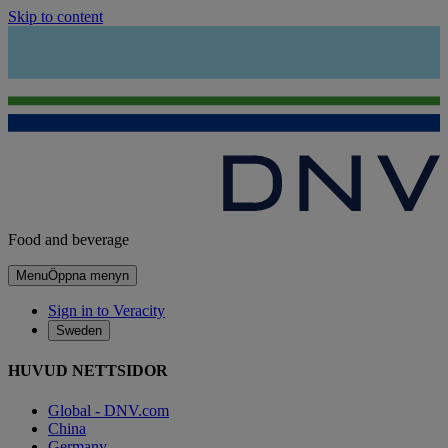
Skip to content
Food and beverage
Menu
Öppna menyn
Sign in to Veracity
Sweden
HUVUD NETTSIDOR
Global - DNV.com
China
Germany