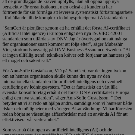
att de grundläggande kraven uppfylls, utan att öppna upp nya
perspektiv för organisationen, men också att kunderna har
förtroende för sin förmåga att leverera systematiskt förbättringsarbete
i förhållande till de komplexa ledningsprinciperna i AI-standarden.
"SamCert är pionjärer genom att ha erhållit det första AI-certifikatet
(Artificial Intelligence) i Europa enligt den nya ISO/IEC 42001-
standarden som utfärdats av DNV. Jag är övertygad om att många
fler organisationer snart kommer att följa efter", säger Mubashir
Virk, storkundsansvarig på DNV Business Assurance Sweden. "AI
är ingen tillfällig trend; tekniken kräver och förtjänar att hanteras på
ett moget och säkert sätt."
För Ann-Sofie Gustafsson, VD på SamCert, var det ingen tvekan
om att hennes organisation skulle kunna dra nytta av den
internationella standarden för artificiell intelligens och eventuell
certifiering av ledningssystem. "Det är fantastiskt att vårt lilla
svenska konsultföretag erhållit det första DNV-certifikatet i Europa
enligt den nya standarden", säger Ann-Sofie Gustafsson. " Det
betyder att vi är redo att hjälpa andra, samtidigt som vi hanterar både
risker och möjligheter med vår egen AI-användning. Vi har förresten
redan börjat se väsentliga affärsfördelar med att använda AI för att
effektivisera vår verksamhet."
Som svar på ökningen av artificiell intelligens (AI) och de