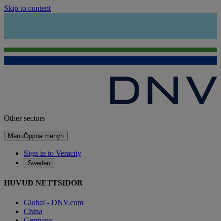
Skip to content
Other sectors
Menu
Öppna menyn
Sign in to Veracity
Sweden
HUVUD NETTSIDOR
Global - DNV.com
China
Germany