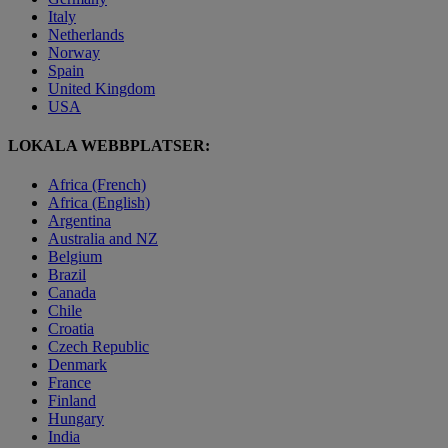
Italy
Netherlands
Norway
Spain
United Kingdom
USA
LOKALA WEBBPLATSER:
Africa (French)
Africa (English)
Argentina
Australia and NZ
Belgium
Brazil
Canada
Chile
Croatia
Czech Republic
Denmark
France
Finland
Hungary
India