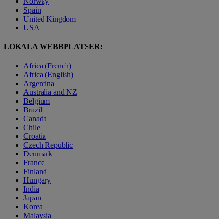
Norway
Spain
United Kingdom
USA
LOKALA WEBBPLATSER:
Africa (French)
Africa (English)
Argentina
Australia and NZ
Belgium
Brazil
Canada
Chile
Croatia
Czech Republic
Denmark
France
Finland
Hungary
India
Japan
Korea
Malaysia