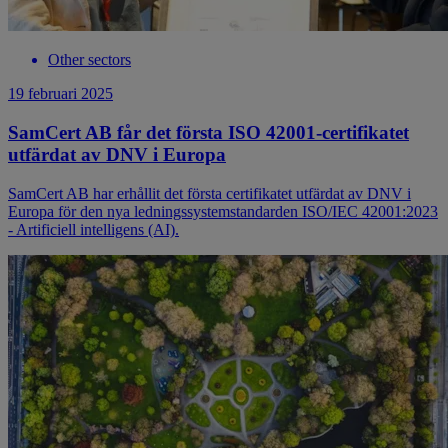
Other sectors
19 februari 2025
SamCert AB får det första ISO 42001-certifikatet
utfärdat av DNV i Europa
SamCert AB har erhållit det första certifikatet utfärdat av DNV i
Europa för den nya ledningssystemstandarden ISO/IEC 42001:2023
- Artificiell intelligens (AI).