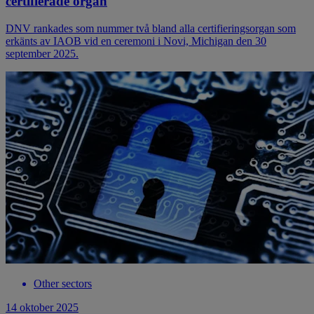
certifierade organ
DNV rankades som nummer två bland alla certifieringsorgan som
erkänts av IAOB vid en ceremoni i Novi, Michigan den 30
september 2025.
Other sectors
14 oktober 2025