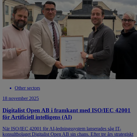
Other sectors
18 november 2025
Digitalist Open AB i framkant med ISO/IEC 42001
för Artificiell intelligens (AI)
När ISO/IEC 42001 för AI-ledningssystem lanserades såg IT-
konsultbolaget Digitalist Open AB sin chans. Efter tre års strategiskt