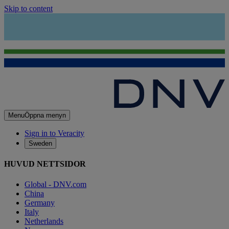
Skip to content
Menu
Öppna menyn
Sign in to Veracity
Sweden
HUVUD NETTSIDOR
Global - DNV.com
China
Germany
Italy
Netherlands