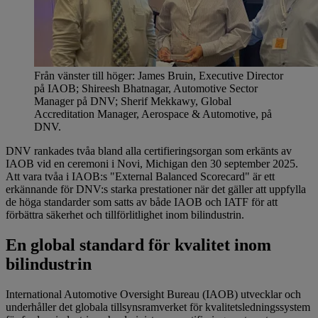
Från vänster till höger: James Bruin, Executive Director
på IAOB; Shireesh Bhatnagar, Automotive Sector
Manager på DNV; Sherif Mekkawy, Global
Accreditation Manager, Aerospace & Automotive, på
DNV.
DNV rankades tvåa bland alla certifieringsorgan som erkänts av
IAOB vid en ceremoni i Novi, Michigan den 30 september 2025.
Att vara tvåa i IAOB:s "External Balanced Scorecard" är ett
erkännande för DNV:s starka prestationer när det gäller att uppfylla
de höga standarder som satts av både IAOB och IATF för att
förbättra säkerhet och tillförlitlighet inom bilindustrin.
En global standard för kvalitet inom
bilindustrin
International Automotive Oversight Bureau (IAOB) utvecklar och
underhåller det globala tillsynsramverket för kvalitetsledningssystem