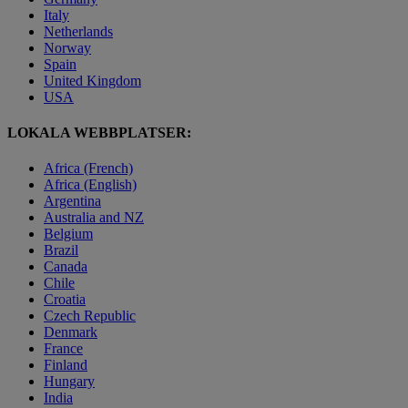
Italy
Netherlands
Norway
Spain
United Kingdom
USA
LOKALA WEBBPLATSER:
Africa (French)
Africa (English)
Argentina
Australia and NZ
Belgium
Brazil
Canada
Chile
Croatia
Czech Republic
Denmark
France
Finland
Hungary
India