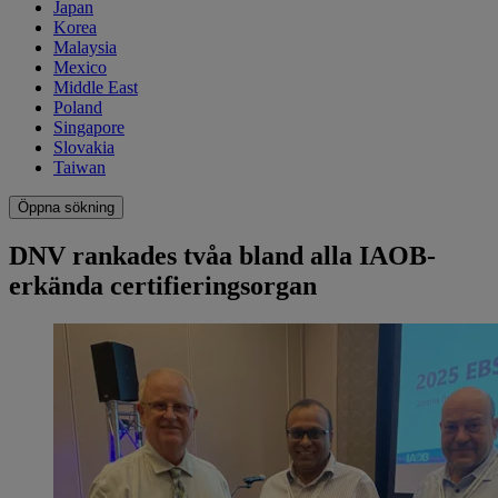
Japan
Korea
Malaysia
Mexico
Middle East
Poland
Singapore
Slovakia
Taiwan
Öppna sökning
DNV rankades tvåa bland alla IAOB-
erkända certifieringsorgan