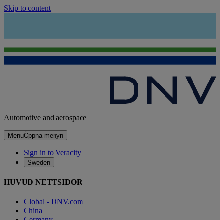
Skip to content
Automotive and aerospace
Menu
Öppna menyn
Sign in to Veracity
Sweden
HUVUD NETTSIDOR
Global - DNV.com
China
Germany