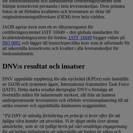
för fordonsindustrin och administrerar certifieringssystemet som
främjar konsekvent prestanda i hela leveranskedjan. Dess primära
fokus är att förbättra kvaliteten och leveransen av delar till
originalutrustningstillverkare (OEM) över hela världen.
IAOB agerar även som ett av tillsynsorganen för
certifieringssystemet IATF 16949 – den globala standarden för
kvalitetsledningssystem för fordon.
IATF 16949
bygger vidare på
ISO 9001
och lägger till branschspecifika krav som är utformade för
att säkerställa konsekvens och kvalitet i alla leveranskedjor för
fordonsindustrin.
DNV:s resultat och insatser
DNV uppnådde toppbetyg för alla nyckeltal (KPI:er) som fastställts
av IAOB och systemets ägare, International Automotive Task Force
(IATF). Detta starka resultat återspeglar DNV:s förmåga att
överträffa målen för balanserade styrkort, allt från att hantera
underpresterande leverantörer och effektiv revisionsplanering till att
utöka resurser och upprätthålla databasens noggrannhet.
”På DNV är ständig förbättring en princip vi lever efter för att
hjälpa våra kunder att utvecklas. Vi är djupt stolta över denna
utmärkelse, som är ett tydligt bevis på vårt orubbliga engagemang
för att hjälpa bilindustrin att säkerställa att fordon är säkra och