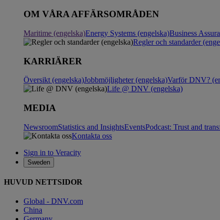
OM VÅRA AFFÄRSOMRÅDEN
Maritime (engelska)
Energy Systems (engelska)
Business Assur
Regler och standarder (enge
KARRIÄRER
Översikt (engelska)
Jobbmöjligheter (engelska)
Varför DNV? (en
Life @ DNV (engelska)
MEDIA
Newsroom
Statistics and Insights
Events
Podcast: Trust and tran
Kontakta oss
Sign in to Veracity
Sweden
HUVUD NETTSIDOR
Global - DNV.com
China
Germany