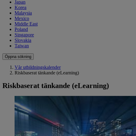
Japan
Korea
Malaysia
Mexico
Middle East
Poland
Singapore
Slovakia
Taiwan
Öppna sökning
Vår utbildningskalender
Riskbaserat tänkande (eLearning)
Riskbaserat tänkande (eLearning)