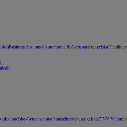
lska)
Business Assurance
Automotive & Aerospace (engelska)
Healthcar
)
glish)
knik (engelska)
Gemensamma branschprojekt (engelska)
DNV Ventures 