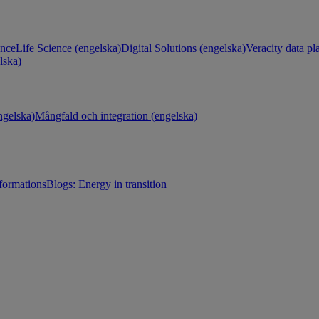
ance
Life Science (engelska)
Digital Solutions (engelska)
Veracity data pl
lska)
gelska)
Mångfald och integration (engelska)
sformations
Blogs: Energy in transition