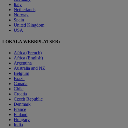
Italy
Netherlands
Norway
Spain
United Kingdom
USA
LOKALA WEBBPLATSER:
Africa (French)
Africa (English)
Argentina
Australia and NZ
Belgium
Brazil
Canada
Chile
Croatia
Czech Republic
Denmark
France
Finland
Hungary
India