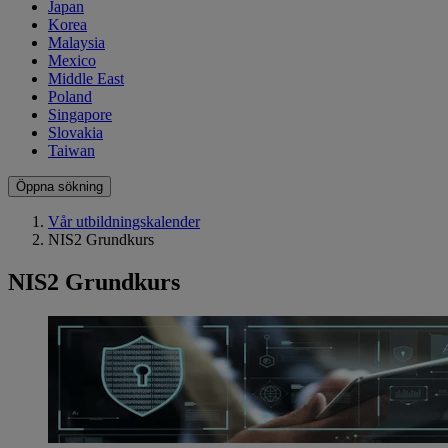
Japan
Korea
Malaysia
Mexico
Middle East
Poland
Singapore
Slovakia
Taiwan
Öppna sökning
Vår utbildningskalender
NIS2 Grundkurs
NIS2 Grundkurs