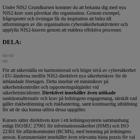
Under NIS2 Grundkursen kommer du att bekanta dig med nya
NIS2-krav som påverkar din organisation. Genom exempel,
frågesporter och övningar får du inspiration att bidra till
utformningen av din organisations cybersäkerhetsaktiviteter och
uppfylla NIS2-kraven genom att etablera effektiva processer.
DELA:
För att säkerställa en harmoniserad och högre nivå av cybersäkerhet
i EU-länderna medför NIS2-direktivet nya säkerhetskrav för de
inblandade företagen. Detta innebär ett minimikrav på
säkerhetskontroller och rapporteringsåtgärder vid
säkerhetsincidenter.
Direktivet innehåller även utökade
sanktionsalternativ och krav på ledningens engagemang, särskilt vad
gäller riskbedömning och riskhantering, samt kontinuerlig utbildning
för att de ska kunna utföra dessa uppgifter.
Kursen sätter direktivets krav i ett ledningssystems sammanhang
enligt ISO/IEC 27001 för informationssäkerhet (ISMS) och ISO
22301 för affärskontinuitet (BCMS), med betoning på ledningens
ansvar. Kursmaterialet innehåller även relevanta bästa praxis för val