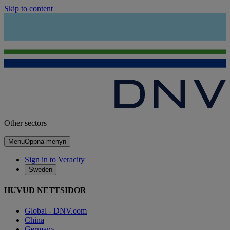
Skip to content
Other sectors
Menu
Öppna menyn
Sign in to Veracity
Sweden
HUVUD NETTSIDOR
Global - DNV.com
China
Germany