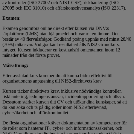
av kontroller (ISO 27002 och NIST CSF), riskhantering (ISO
27005 och IEC 31010) och affärskonsekvensanalys (ISO 22317).
Examen:
Examen genomförs online direkt efter kursen via DNV:s
lärplattform (LMS) utan hjälpmedel och varar i en timme. Den
består av 40 flervalsfrågor. Godkänd poäng uppnås med minst 28/40
(70%) rätta svar. Vid godkänt resultat erhålls NIS2 Grundkurs-
intyget. Kursen inkluderar en kostnadsfri omtentamen inom 12
månader från det första provet.
Målsättning:
Efter avslutad kurs kommer du att kunna bidra effektivt till
organisationens anpassning till NIS2-direktivets krav.
Kursen täcker direktivets krav, inklusive nödvändiga kontroller,
riskhantering, ledningens ansvar, incidentrapportering och tillsyn.
Dessutom stärker kursen ditt CV och utökar dina kunskaper, så att
du kan söka och ta på dig roller inom NIS2-efterlevnad,
cybersäkerhet och affärskontinuitet.
De flesta organisationer kräver dokumentation av kompetenser för
de roller som hanterar IT-, cyber- och informationssäkerhet, och
NIS2 Grundkurs ger dig bevis på kompetens baserade på bästa