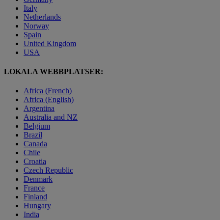
Italy
Netherlands
Norway
Spain
United Kingdom
USA
LOKALA WEBBPLATSER:
Africa (French)
Africa (English)
Argentina
Australia and NZ
Belgium
Brazil
Canada
Chile
Croatia
Czech Republic
Denmark
France
Finland
Hungary
India