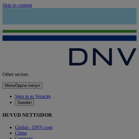
Skip to content
Other sectors
Menu
Öppna menyn
Sign in to Veracity
Sweden
HUVUD NETTSIDOR
Global - DNV.com
China
Germany