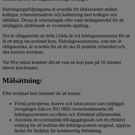
Halvdagsuppföljningarna är avsedda för diskussioner mellan
kollegor, erfarenhetsutbyte och kalibrering med kollegor och
utbildare. Dessa är schemalagda efter varje heldagsmodul för att
möjliggöra slutförande av eventuella uppdrag.
Det är obligatoriskt att delta i båda de två heldagssessionerna för att
få ett intyg om avslutad kurs. Halvdagssessionerna, som inte är
obligatoriska, är avsedda för att du ska få praktisk erfarenhet och
öka kursens inverkan.
Var 90:e minut kommer det att vara en kort paus på 10 minuter
utöver lunchrasten.
Målsättning:
Efter avslutad kurs kommer du att kunna:
Förstå principerna, kraven och bästa praxis som möjliggör
övergången från en ISO 9001-överensstämmelse till
ledningssystemets excellens och förbättrad affärsresultat.
Använda ett systematiskt tillvägagångssätt och ett effektivt
verktyg för att bedöma ditt ledningssystems mognad, upplysa
beslut för färdplan för kontinuerlig förbättring.