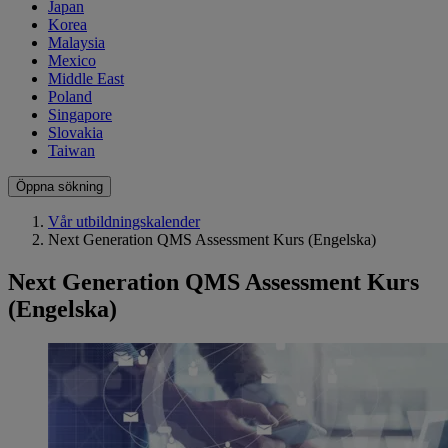
Japan
Korea
Malaysia
Mexico
Middle East
Poland
Singapore
Slovakia
Taiwan
Öppna sökning
Vår utbildningskalender
Next Generation QMS Assessment Kurs (Engelska)
Next Generation QMS Assessment Kurs
(Engelska)