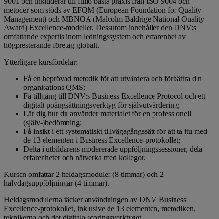
9001 och inkluderar till fullo bästa praxis från ISO 9004 och
metoder som stöds av EFQM (European Foundation for Quality
Management) och MBNQA (Malcolm Baldrige National Quality
Award) Excellence-modeller. Dessutom innehåller den DNV:s
omfattande expertis inom ledningssystem och erfarenhet av
högpresterande företag globalt.
Ytterligare kursfördelar:
Få en beprövad metodik för att utvärdera och förbättra din
organisations QMS;
Få tillgång till DNV:s Business Excellence Protocol och ett
digitalt poängsättningsverktyg för självutvärdering;
Lär dig hur du använder materialet för en professionell
(själv-)bedömning;
Få insikt i ett systematiskt tillvägagångssätt för att ta itu med
de 13 elementen i Business Excellence-protokollet;
Delta i utbildarens modererade uppföljningssessioner, dela
erfarenheter och nätverka med kollegor.
Kursen omfattar 2 heldagsmoduler (8 timmar) och 2
halvdagsuppföljningar (4 timmar).
Heldagsmodulerna täcker användningen av DNV Business
Excellence-protokollet, inklusive de 13 elementen, metodiken,
teknikerna och det digitala scoringsverktyget.