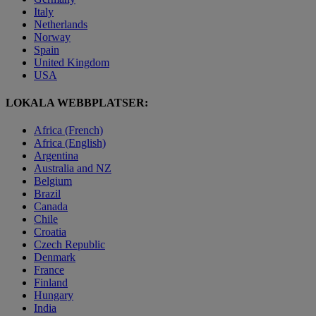
Italy
Netherlands
Norway
Spain
United Kingdom
USA
LOKALA WEBBPLATSER:
Africa (French)
Africa (English)
Argentina
Australia and NZ
Belgium
Brazil
Canada
Chile
Croatia
Czech Republic
Denmark
France
Finland
Hungary
India