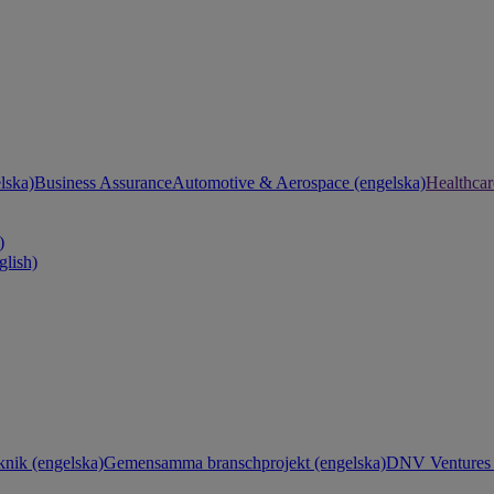
lska)
Business Assurance
Automotive & Aerospace (engelska)
Healthcar
)
glish)
knik (engelska)
Gemensamma branschprojekt (engelska)
DNV Ventures 