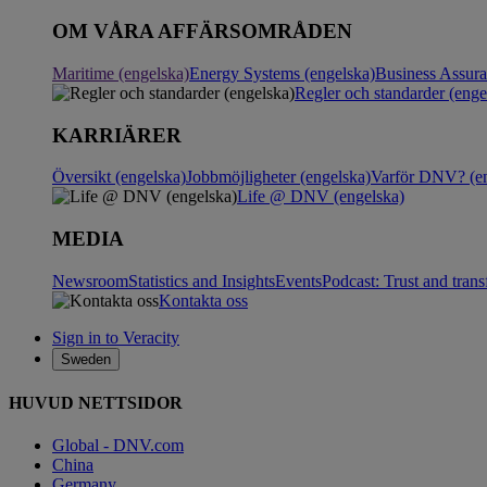
OM VÅRA AFFÄRSOMRÅDEN
Maritime (engelska)
Energy Systems (engelska)
Business Assur
Regler och standarder (enge
KARRIÄRER
Översikt (engelska)
Jobbmöjligheter (engelska)
Varför DNV? (en
Life @ DNV (engelska)
MEDIA
Newsroom
Statistics and Insights
Events
Podcast: Trust and tran
Kontakta oss
Sign in to Veracity
Sweden
HUVUD NETTSIDOR
Global - DNV.com
China
Germany