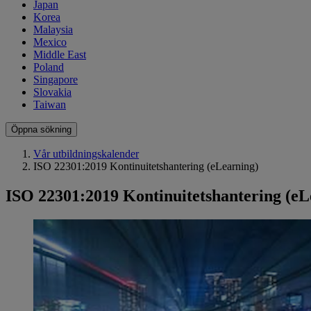
Japan
Korea
Malaysia
Mexico
Middle East
Poland
Singapore
Slovakia
Taiwan
Öppna sökning
Vår utbildningskalender
ISO 22301:2019 Kontinuitetshantering (eLearning)
ISO 22301:2019 Kontinuitetshantering (eL