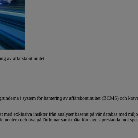
ng av affärskontinuitet.
grunderna i system för hantering av affärskontinuitet (BCMS) och kra
rat med exklusiva insikter från analyser baserat på vår databas med miljo
mplementera och öva på lärdomar samt mäta företagets prestanda mot spec