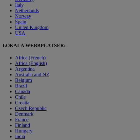
Italy
Netherlands
Norway
Spain
United Kingdom
USA
LOKALA WEBBPLATSER:
Africa (French)
Africa (English)
Argentina
Australia and NZ
Belgium
Brazil
Canada
Chile
Croatia
Czech Republic
Denmark
France
Finland
Hungary
India