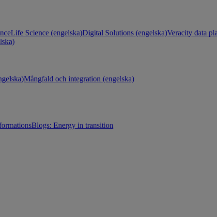
ance
Life Science (engelska)
Digital Solutions (engelska)
Veracity data pl
lska)
gelska)
Mångfald och integration (engelska)
sformations
Blogs: Energy in transition