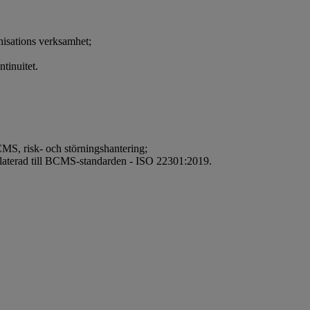
isations verksamhet;
ntinuitet.
CMS, risk- och störningshantering;
laterad till BCMS-standarden - ISO 22301:2019.