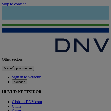
Skip to content
Other sectors
Menu
Öppna menyn
Sign in to Veracity
Sweden
HUVUD NETTSIDOR
Global - DNV.com
China
Germany