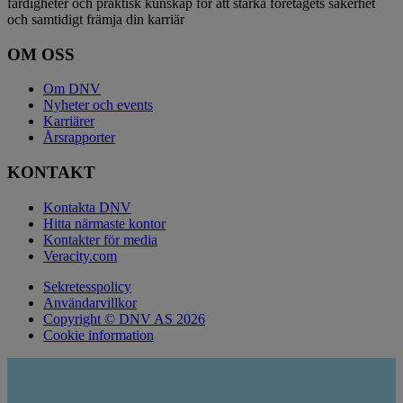
färdigheter och praktisk kunskap för att stärka företagets säkerhet
och samtidigt främja din karriär
OM OSS
Om DNV
Nyheter och events
Karriärer
Årsrapporter
KONTAKT
Kontakta DNV
Hitta närmaste kontor
Kontakter för media
Veracity.com
Sekretesspolicy
Användarvillkor
Copyright © DNV AS 2026
Cookie information