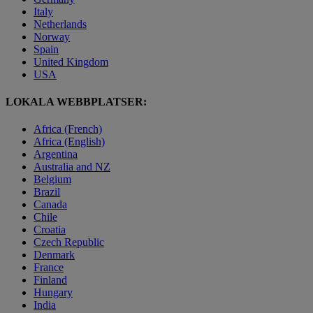
Italy
Netherlands
Norway
Spain
United Kingdom
USA
LOKALA WEBBPLATSER:
Africa (French)
Africa (English)
Argentina
Australia and NZ
Belgium
Brazil
Canada
Chile
Croatia
Czech Republic
Denmark
France
Finland
Hungary
India