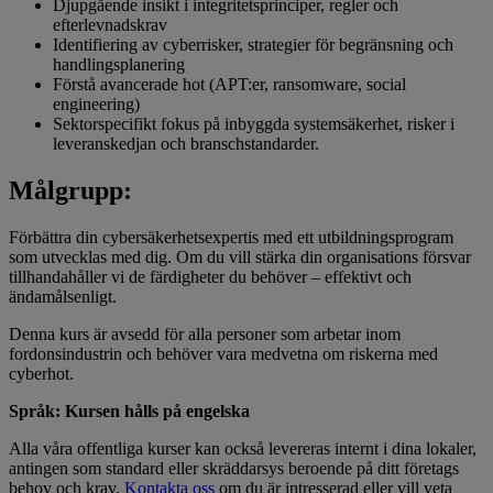
Djupgående insikt i integritetsprinciper, regler och
efterlevnadskrav
Identifiering av cyberrisker, strategier för begränsning och
handlingsplanering
Förstå avancerade hot (APT:er, ransomware, social
engineering)
Sektorspecifikt fokus på inbyggda systemsäkerhet, risker i
leveranskedjan och branschstandarder.
Målgrupp:
Förbättra din cybersäkerhetsexpertis med ett utbildningsprogram
som utvecklas med dig. Om du vill stärka din organisations försvar
tillhandahåller vi de färdigheter du behöver – effektivt och
ändamålsenligt.
Denna kurs är avsedd för alla personer som arbetar inom
fordonsindustrin och behöver vara medvetna om riskerna med
cyberhot.
Språk: Kursen hålls på engelska
Alla våra offentliga kurser kan också levereras internt i dina lokaler,
antingen som standard eller skräddarsys beroende på ditt företags
behov och krav.
Kontakta oss
om du är intresserad eller vill veta