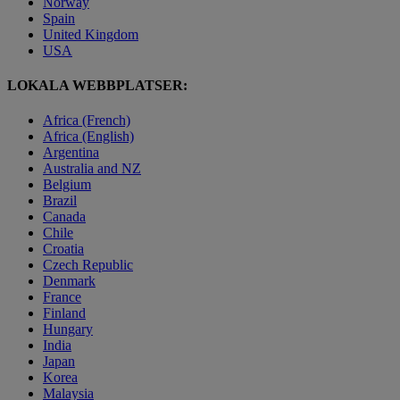
Norway
Spain
United Kingdom
USA
LOKALA WEBBPLATSER:
Africa (French)
Africa (English)
Argentina
Australia and NZ
Belgium
Brazil
Canada
Chile
Croatia
Czech Republic
Denmark
France
Finland
Hungary
India
Japan
Korea
Malaysia