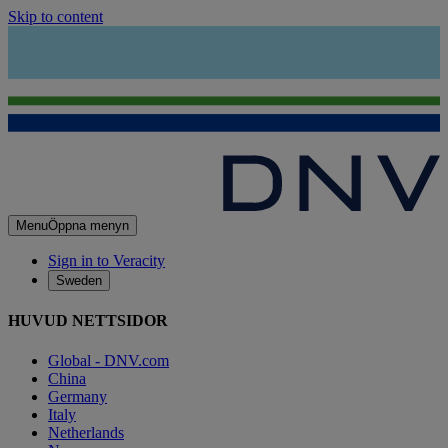
Skip to content
Menu
Öppna menyn
Sign in to Veracity
Sweden
HUVUD NETTSIDOR
Global - DNV.com
China
Germany
Italy
Netherlands