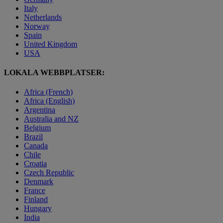
Italy
Netherlands
Norway
Spain
United Kingdom
USA
LOKALA WEBBPLATSER:
Africa (French)
Africa (English)
Argentina
Australia and NZ
Belgium
Brazil
Canada
Chile
Croatia
Czech Republic
Denmark
France
Finland
Hungary
India