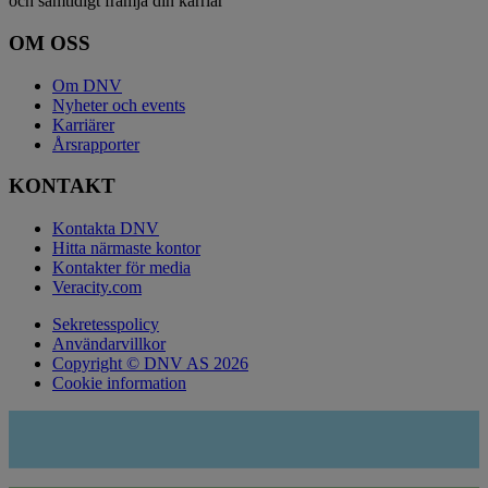
och samtidigt främja din karriär
OM OSS
Om DNV
Nyheter och events
Karriärer
Årsrapporter
KONTAKT
Kontakta DNV
Hitta närmaste kontor
Kontakter för media
Veracity.com
Sekretesspolicy
Användarvillkor
Copyright © DNV AS 2026
Cookie information