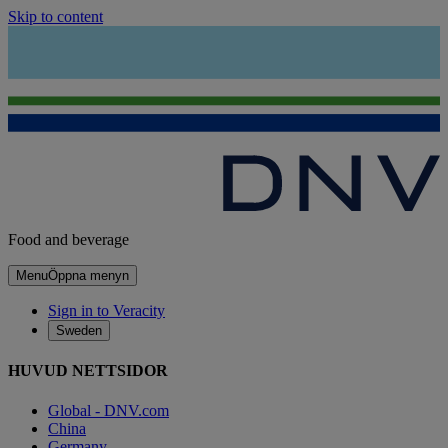
Skip to content
Food and beverage
Menu
Öppna menyn
Sign in to Veracity
Sweden
HUVUD NETTSIDOR
Global - DNV.com
China
Germany