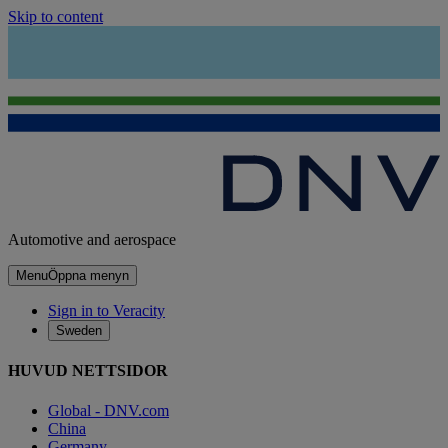
Skip to content
Automotive and aerospace
Menu
Öppna menyn
Sign in to Veracity
Sweden
HUVUD NETTSIDOR
Global - DNV.com
China
Germany