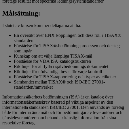
företags resultat mot specifika ledningssystemstandarder.
Målsättning:
I slutet av kursen kommer deltagarna att ha:
En översikt över ENX-kopplingen och dess roll i TISAX®-
standarden
Förståelse för TISAX®-bedömningsprocessen och de steg
som ingår
Kunskap om att välja lämpliga TISAX-mål
Förståelse för VDA ISA-katalogstrukturen
Riktlinjer för att fylla i självbedömnings dokumentet
Riktlinjer för nödvändiga bevis för varje kontroll
Förståelse för TISAX-rapportering och typer av etiketter
Sambandet mellan TISAX® och ISO/IEC 27001-
standarden/ramverket
Informationssäkerhets bedömningen (ISA) är en katalog över
informationssäkerhetskrav baserad på viktiga aspekter av den
internationella standarden ISO/IEC 27001. Den används av företag
både för interna ändamål och för bedömningar av leverantörer och
tjänsteleverantörer som behandlar känslig information från sina
respektive företag.