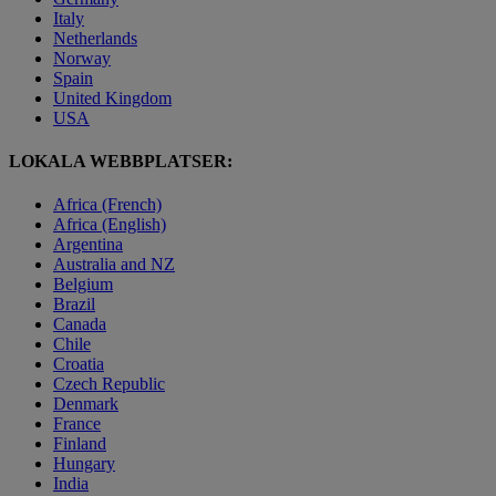
Italy
Netherlands
Norway
Spain
United Kingdom
USA
LOKALA WEBBPLATSER:
Africa (French)
Africa (English)
Argentina
Australia and NZ
Belgium
Brazil
Canada
Chile
Croatia
Czech Republic
Denmark
France
Finland
Hungary
India