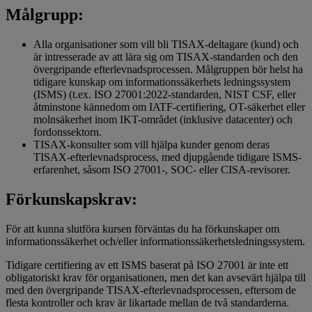
Målgrupp:
Alla organisationer som vill bli TISAX-deltagare (kund) och
är intresserade av att lära sig om TISAX-standarden och den
övergripande efterlevnadsprocessen. Målgruppen bör helst ha
tidigare kunskap om informationssäkerhets ledningssystem
(ISMS) (t.ex. ISO 27001:2022-standarden, NIST CSF, eller
åtminstone kännedom om IATF-certifiering, OT-säkerhet eller
molnsäkerhet inom IKT-området (inklusive datacenter) och
fordonssektorn.
TISAX-konsulter som vill hjälpa kunder genom deras
TISAX-efterlevnadsprocess, med djupgående tidigare ISMS-
erfarenhet, såsom ISO 27001-, SOC- eller CISA-revisorer.
Förkunskapskrav:
För att kunna slutföra kursen förväntas du ha förkunskaper om
informationssäkerhet och/eller informationssäkerhetsledningssystem.
Tidigare certifiering av ett ISMS baserat på ISO 27001 är inte ett
obligatoriskt krav för organisationen, men det kan avsevärt hjälpa till
med den övergripande TISAX-efterlevnadsprocessen, eftersom de
flesta kontroller och krav är likartade mellan de två standarderna.