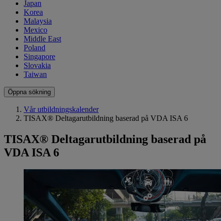
Japan
Korea
Malaysia
Mexico
Middle East
Poland
Singapore
Slovakia
Taiwan
Öppna sökning
Vår utbildningskalender
TISAX® Deltagarutbildning baserad på VDA ISA 6
TISAX® Deltagarutbildning baserad på
VDA ISA 6