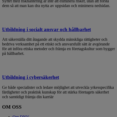
Syftet med riskhantering är inte att eliminera risker, utan att förstå
dem så att man kan dra nytta av uppsidan och minimera nedsidan.
Utbildning i socialt ansvar och hållbarhet
Att säkerställa ditt åtagande att skydda mänskliga rättigheter och
bedriva verksamhet på ett etiskt och ansvarsfullt sätt är avgörande
för att införa etiska metoder och främja en företagskultur som bygger
på hållbarhet.
Utbildning i cybersäkerhet
Ge både specialister och ledare möjlighet att utveckla yrkesspecifika
färdigheter och praktisk kunskap för att stärka företagets säkerhet
och samtidigt främja din karriär
OM OSS
Om DNV