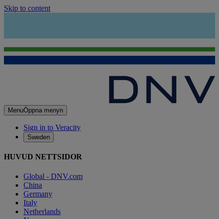
Skip to content
Menu
Öppna menyn
Sign in to Veracity
Sweden
HUVUD NETTSIDOR
Global - DNV.com
China
Germany
Italy
Netherlands