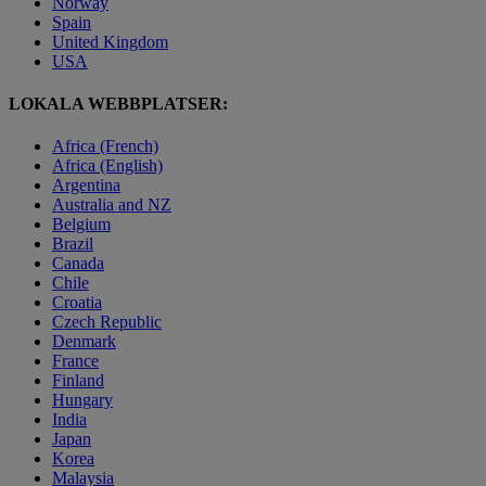
Norway
Spain
United Kingdom
USA
LOKALA WEBBPLATSER:
Africa (French)
Africa (English)
Argentina
Australia and NZ
Belgium
Brazil
Canada
Chile
Croatia
Czech Republic
Denmark
France
Finland
Hungary
India
Japan
Korea
Malaysia