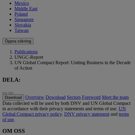
Mexico
Middle East
Poland
Singapore
Slovakia
Taiwan
Öppna sökning
Publications
UNGC-Report
UN Global Compact Report: Uniting Business in the Decade
of Action
DELA:
Overview
Download
Sectors
Foreword
Meet the team
Download
Data collected will be used by both DNV and UN Global Compact
in accordance with their privacy statements and terms of use.
UN
Global Compact privacy policy
.
DNV privacy statement
and
terms
of use
.
OM OSS