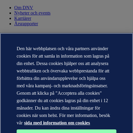
Om DNV
Nyheter och events
Karriärer
Årsrapporter
KONTAKT
Kontakta DNV
Den här webbplatsen och våra partners använder
Hitta närmaste kontor
cookies för att samla in information som lagras på
Kontakter för media
Veracity.com
din enhet. Dessa cookies hjälper oss att analysera
webbtrafiken och övervaka webbprestanda för att
Sekretesspolicy
Användarvillkor
förbättra din användarupplevelse och hjälpa oss
Copyright © DNV AS 2026
med våra kampanj- och marknadsföringsinsatser.
Cookie information
Genom att klicka på "Acceptera alla cookies"
godkänner du att cookies lagras på din enhet i 12
månader. Du kan ändra dina inställningar för
cookies när som helst. För mer information, besök
vår
sida med information om cookies