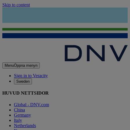
Skip to content
Menu
Öppna menyn
Sign in to Veracity
Sweden
HUVUD NETTSIDOR
Global - DNV.com
China
Germany
Italy
Netherlands