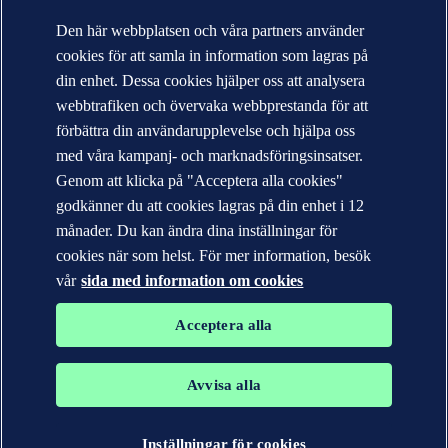
Kontakta DNV
Den här webbplatsen och våra partners använder
Hitta närmaste kontor
cookies för att samla in information som lagras på
Kontakter för media
Veracity.com
din enhet. Dessa cookies hjälper oss att analysera
webbtrafiken och övervaka webbprestanda för att
Sekretesspolicy
Användarvillkor
förbättra din användarupplevelse och hjälpa oss
Copyright © DNV AS 2026
med våra kampanj- och marknadsföringsinsatser.
Cookie information
Genom att klicka på "Acceptera alla cookies"
godkänner du att cookies lagras på din enhet i 12
månader. Du kan ändra dina inställningar för
cookies när som helst. För mer information, besök
vår
sida med information om cookies
Acceptera alla
Avvisa alla
Varumärkena DNV GL®, DNV®, Horizon Graphic och Det
Norske Veritas® tillhör företag i Det Norske Veritas-gruppen. Alla
rättigheter förbehållna.
Inställningar för cookies