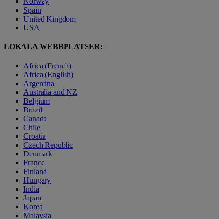
Norway
Spain
United Kingdom
USA
LOKALA WEBBPLATSER:
Africa (French)
Africa (English)
Argentina
Australia and NZ
Belgium
Brazil
Canada
Chile
Croatia
Czech Republic
Denmark
France
Finland
Hungary
India
Japan
Korea
Malaysia