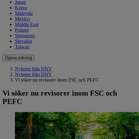
Japan
Korea
Malaysia
Mexico
Middle East
Poland
Singapore
Slovakia
Taiwan
Öppna sökning
Nyheter från DNV
Nyheter från DNV
Vi söker nu revisorer inom FSC och PEFC
Vi söker nu revisorer inom FSC och
PEFC