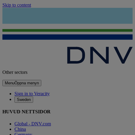
Skip to content
Other sectors
Menu
Öppna menyn
Sign in to Veracity
Sweden
HUVUD NETTSIDOR
Global - DNV.com
China
Germany