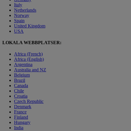
Italy
Netherlands
Norway
Spain
United Kingdom
USA
LOKALA WEBBPLATSER:
Africa (French)
Africa (English)
Argentina
Australia and NZ
Belgium
Brazil
Canada
Chile
Croatia
Czech Republic
Denmark
France
Finland
Hungary
India