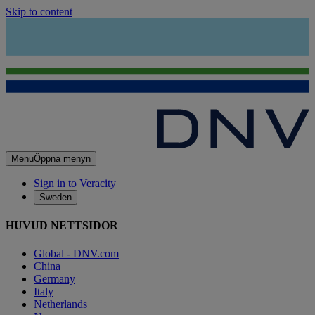
Skip to content
Menu
Öppna menyn
Sign in to Veracity
Sweden
HUVUD NETTSIDOR
Global - DNV.com
China
Germany
Italy
Netherlands