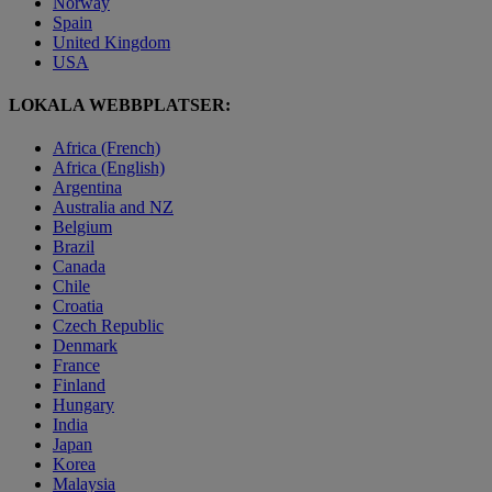
Norway
Spain
United Kingdom
USA
LOKALA WEBBPLATSER:
Africa (French)
Africa (English)
Argentina
Australia and NZ
Belgium
Brazil
Canada
Chile
Croatia
Czech Republic
Denmark
France
Finland
Hungary
India
Japan
Korea
Malaysia