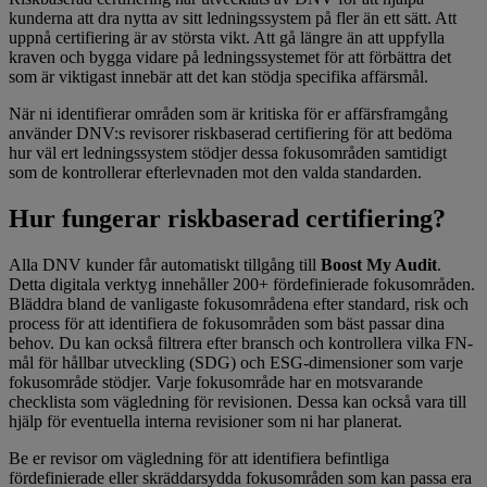
kunderna att dra nytta av sitt ledningssystem på fler än ett sätt. Att
uppnå certifiering är av största vikt. Att gå längre än att uppfylla
kraven och bygga vidare på ledningssystemet för att förbättra det
som är viktigast innebär att det kan stödja specifika affärsmål.
När ni identifierar områden som är kritiska för er affärsframgång
använder DNV:s revisorer riskbaserad certifiering för att bedöma
hur väl ert ledningssystem stödjer dessa fokusområden samtidigt
som de kontrollerar efterlevnaden mot den valda standarden.
Hur fungerar riskbaserad certifiering?
Alla DNV kunder får automatiskt tillgång till
Boost My Audit
.
Detta digitala verktyg innehåller 200+ fördefinierade fokusområden.
Bläddra bland de vanligaste fokusområdena efter standard, risk och
process för att identifiera de fokusområden som bäst passar dina
behov. Du kan också filtrera efter bransch och kontrollera vilka FN-
mål för hållbar utveckling (SDG) och ESG-dimensioner som varje
fokusområde stödjer. Varje fokusområde har en motsvarande
checklista som vägledning för revisionen. Dessa kan också vara till
hjälp för eventuella interna revisioner som ni har planerat.
Be er revisor om vägledning för att identifiera befintliga
fördefinierade eller skräddarsydda fokusområden som kan passa era