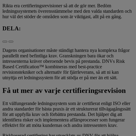
Rikta era certifieringsrevisioner så att de gör mer. Bedöm
ledningssystemets överensstämmelse med den valda standarden och
hur väl det stöder de områden som är viktigast, allt på en gång.
DELA:
Dagens organisationer måste ständigt hantera nya komplexa frågor
parallellt med befintliga krav. Granskningen bara ökar och
intressenterna kräver oberoende bevis på prestanda. DNVs Risk
Based Certification™ kombineras med best-practice
revisionstekniker och alternativ för fjärrleverans, så att ni kan
utnyttja ert ledningssystem för att stödja er på mer än ett sätt.
Få ut mer av varje certifieringsrevision
Ett välfungerande ledningssystem som är certifierat enligt ISO eller
andra standarder för bästa praxis är ett strukturerat tillvägagångssätt
för att uppfylla krav och förbättra prestanda. Det hjälper dig att
identifiera risker och implementera affärsprocesser som fungerar
effektivt för att möta kundernas och andra intressenters krav.
Riskbaserad certifiering har utvecklats av DNV för att hjälpa