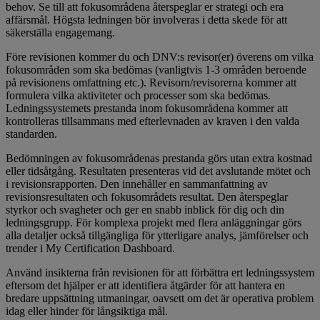
behov. Se till att fokusområdena återspeglar er strategi och era
affärsmål. Högsta ledningen bör involveras i detta skede för att
säkerställa engagemang.
Före revisionen kommer du och DNV:s revisor(er) överens om vilka
fokusområden som ska bedömas (vanligtvis 1-3 områden beroende
på revisionens omfattning etc.). Revisorn/revisorerna kommer att
formulera vilka aktiviteter och processer som ska bedömas.
Ledningssystemets prestanda inom fokusområdena kommer att
kontrolleras tillsammans med efterlevnaden av kraven i den valda
standarden.
Bedömningen av fokusområdenas prestanda görs utan extra kostnad
eller tidsåtgång. Resultaten presenteras vid det avslutande mötet och
i revisionsrapporten. Den innehåller en sammanfattning av
revisionsresultaten och fokusområdets resultat. Den återspeglar
styrkor och svagheter och ger en snabb inblick för dig och din
ledningsgrupp. För komplexa projekt med flera anläggningar görs
alla detaljer också tillgängliga för ytterligare analys, jämförelser och
trender i My Certification Dashboard.
Använd insikterna från revisionen för att förbättra ert ledningssystem
eftersom det hjälper er att identifiera åtgärder för att hantera en
bredare uppsättning utmaningar, oavsett om det är operativa problem
idag eller hinder för långsiktiga mål.