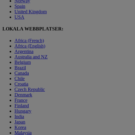
Norway
Spain
United Kingdom
USA
LOKALA WEBBPLATSER:
Africa (French)
Africa (English)
Argentina
Australia and NZ
Belgium
Brazil
Canada
Chile
Croatia
Czech Republic
Denmark
France
Finland
Hungary
India
Japan
Korea
Malaysia