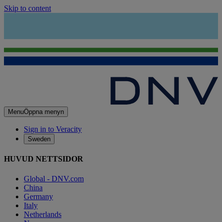
Skip to content
Menu
Öppna menyn
Sign in to Veracity
Sweden
HUVUD NETTSIDOR
Global - DNV.com
China
Germany
Italy
Netherlands