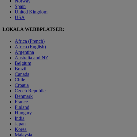
Norway
Spain
United Kingdom
USA
LOKALA WEBBPLATSER:
Africa (French)
Africa (English)
Argentina
Australia and NZ
Belgium
Brazil
Canada
Chile
Croatia
Czech Republic
Denmark
France
Finland
Hungary
India
Japan
Korea
Malaysia