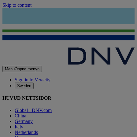
Skip to content
Menu
Öppna menyn
Sign in to Veracity
Sweden
HUVUD NETTSIDOR
Global - DNV.com
China
Germany
Italy
Netherlands