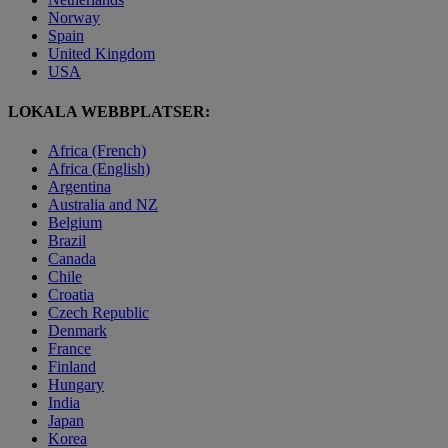
Norway
Spain
United Kingdom
USA
LOKALA WEBBPLATSER:
Africa (French)
Africa (English)
Argentina
Australia and NZ
Belgium
Brazil
Canada
Chile
Croatia
Czech Republic
Denmark
France
Finland
Hungary
India
Japan
Korea