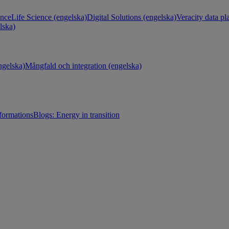
ance
Life Science (engelska)
Digital Solutions (engelska)
Veracity data pl
lska)
gelska)
Mångfald och integration (engelska)
sformations
Blogs: Energy in transition