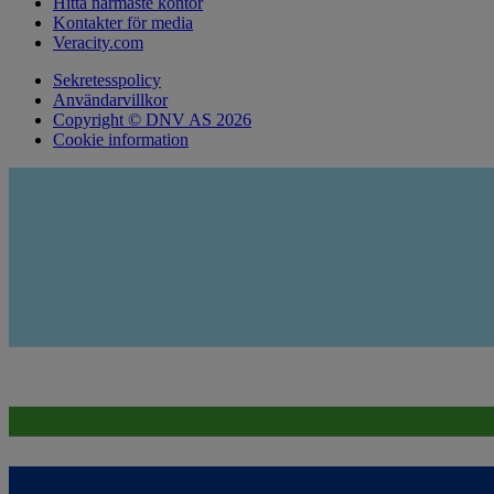
Hitta närmaste kontor
Kontakter för media
Veracity.com
Sekretesspolicy
Användarvillkor
Copyright © DNV AS 2026
Cookie information