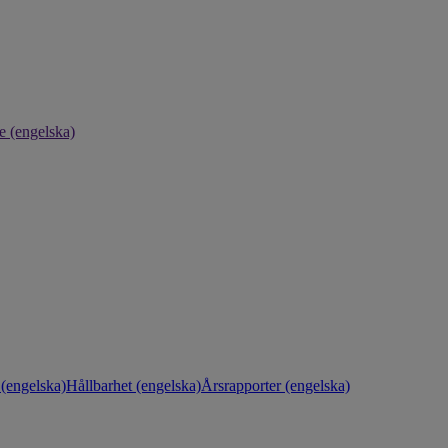
e (engelska)
(engelska)
Hållbarhet (engelska)
Årsrapporter (engelska)