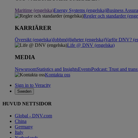
Maritime (engelska)
Energy Systems (engelska)
Business Assur
Regler och standarder (enge
KARRIÄRER
Översikt (engelska)
Jobbmöjligheter (engelska)
Varför DNV? (en
Life @ DNV (engelska)
MEDIA
Newsroom
Statistics and Insights
Events
Podcast: Trust and tran
Kontakta oss
Sign in to Veracity
Sweden
HUVUD NETTSIDOR
Global - DNV.com
China
Germany
Italy
Netherlands