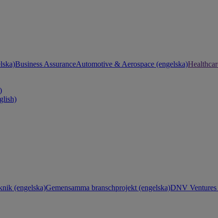
lska)
Business Assurance
Automotive & Aerospace (engelska)
Healthcar
)
glish)
knik (engelska)
Gemensamma branschprojekt (engelska)
DNV Ventures 