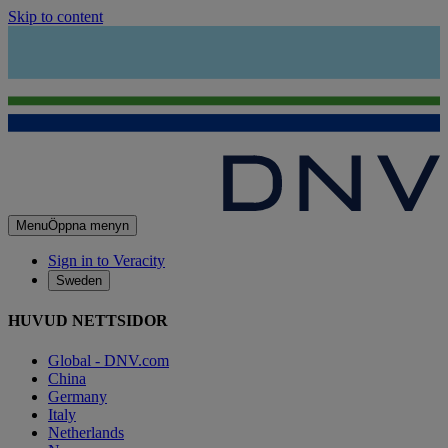
Skip to content
Menu
Öppna menyn
Sign in to Veracity
Sweden
HUVUD NETTSIDOR
Global - DNV.com
China
Germany
Italy
Netherlands