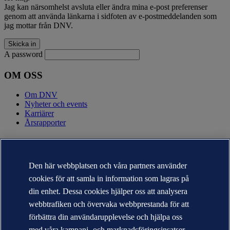
Jag kan närsomhelst avsluta eller ändra mina e-post preferenser
genom att använda länkarna i sidfoten av e-postmeddelanden som
jag mottar från DNV.
A password
OM OSS
Om DNV
Nyheter och events
Karriärer
Årsrapporter
KONTAKT
Kontakta DNV
Den här webbplatsen och våra partners använder
Hitta närmaste kontor
cookies för att samla in information som lagras på
Kontakter för media
Veracity.com
din enhet. Dessa cookies hjälper oss att analysera
webbtrafiken och övervaka webbprestanda för att
Sekretesspolicy
Användarvillkor
förbättra din användarupplevelse och hjälpa oss
Copyright © DNV AS 2026
med våra kampanj- och marknadsföringsinsatser.