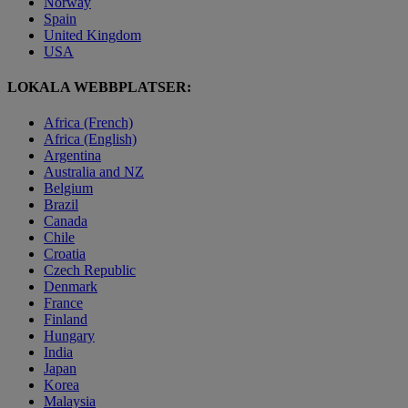
Norway
Spain
United Kingdom
USA
LOKALA WEBBPLATSER:
Africa (French)
Africa (English)
Argentina
Australia and NZ
Belgium
Brazil
Canada
Chile
Croatia
Czech Republic
Denmark
France
Finland
Hungary
India
Japan
Korea
Malaysia