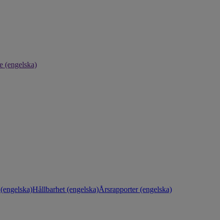
e (engelska)
(engelska)
Hållbarhet (engelska)
Årsrapporter (engelska)