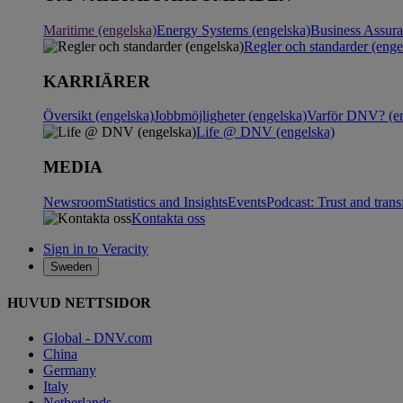
Maritime (engelska)
Energy Systems (engelska)
Business Assur
Regler och standarder (enge
KARRIÄRER
Översikt (engelska)
Jobbmöjligheter (engelska)
Varför DNV? (en
Life @ DNV (engelska)
MEDIA
Newsroom
Statistics and Insights
Events
Podcast: Trust and tran
Kontakta oss
Sign in to Veracity
Sweden
HUVUD NETTSIDOR
Global - DNV.com
China
Germany
Italy
Netherlands