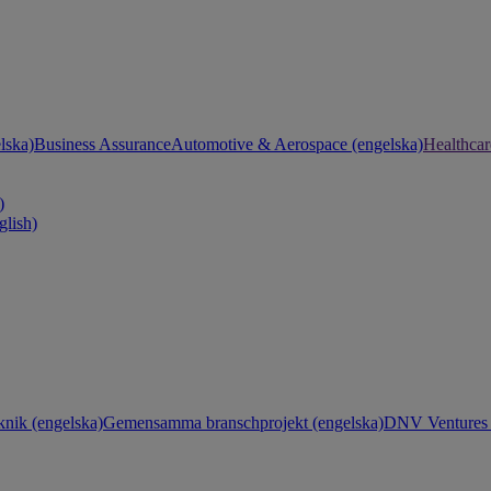
lska)
Business Assurance
Automotive & Aerospace (engelska)
Healthcar
)
glish)
knik (engelska)
Gemensamma branschprojekt (engelska)
DNV Ventures 