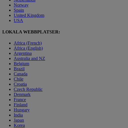
Norway
Spain
United Kingdom
USA
LOKALA WEBBPLATSER:
Africa (French)
Africa (English)
Argentina
Australia and NZ
Belgium
Brazil
Canada
Chile
Croatia
Czech Republic
Denmark
France
Finland
Hungary
India
Japan
Korea