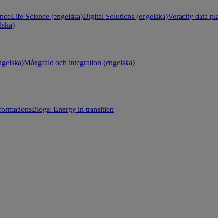
ance
Life Science (engelska)
Digital Solutions (engelska)
Veracity data pl
lska)
gelska)
Mångfald och integration (engelska)
sformations
Blogs: Energy in transition