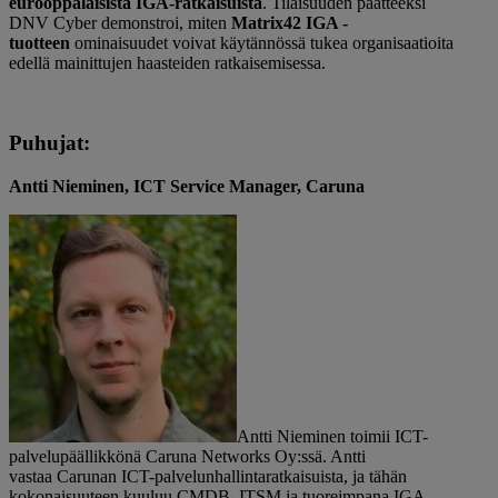
eurooppalaisista IGA-ratkaisuista
. Tilaisuuden päätteeksi
DNV Cyber demonstroi, miten
Matrix42 IGA -
tuotteen
ominaisuudet voivat käytännössä tukea organisaatioita
edellä mainittujen haasteiden ratkaisemisessa.
P
uhujat:
Antti Nieminen, ICT Service Manager, Caruna
Antti Nieminen toimii ICT-
palvelupäällikkönä
Caruna
Networks Oy:ssä. Antti
vastaa
Carunan
ICT-palvelunhallintaratkaisuista, ja tähän
kokonaisuuteen kuuluu CMDB, ITSM ja tuoreimpana IGA.