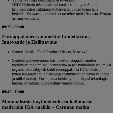
Valtteri käy läpi oleellisimmat löydökset
DNV Cyberin tekemästä tutkimuksesta liittyen Suomen
kriittisen infrastruktuurin kyberkestävyyden tilaan tällä
hetkellä. Vastaavat tutkimukset on tehty myös Ruotsin, Norjan
ja Tanskan osalta.
09:20
-
09:40
Eurooppalainen vaihtoehto: Luotettavuus,
Innovaatio ja Hallittavuus
Santeri Jussila, Chief Product Officer, Matrix42
Santerin puheenvuoron käsittelee eurooppalaisuuden
merkitystä modernissa identiteetin- ja pääsynhallinnassa: miksi
organisaatiot siirtyvät kohti eurooppalaisia IGAratkaisuja,
miten lainsäädäntö ja tietosuojavaatimukset ohjaavat valintoja,
ja millaisia etuja Euroopassa kehitetty läpinäkyvä teknologia
tarjoaa verrattuna globaaleihin vaihtoehtoihin.
09:40
-
10:00
Manuaalisesta käyttöoikeuksien hallinnasta
moderniin IGA -malliin – Carunan matka