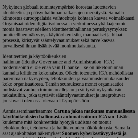
Nykyinen globaali toimintaympäristö korostaa luotettavien
identiteetin- ja
pääsynhallinnan
r
atkaisujen merkitystä.
Samalla
kiinnostus eurooppalaisia vaihtoehtoja kohtaan kasvaa voimakkaasti.
Organisaatioiden digitalisoituessa ja verkottuessa yhä laajemmin
monia haastavat edelleen identiteetinhallinnan peruskysymykset:
puutteellinen näkyvyys käyttöoikeuksiin, manuaaliset ja hitaat
prosessit, kiristyvät sääntelyvaatimukset sekä tarve kasvaa
turvallisesti ilman lisääntyvää monimutkaisuutta.
Identiteet
t
ie
n
ja käyttöoikeuksien
hallinnan
(Identity
Governance
and
Administration
, IGA)
modernisointi ei ole enää vain IT-hanke – se on liiketoiminnan
kannalta kriittinen kokonaisuus. Oikein toteutettu IGA mahdollistaa
paremman
näkyvyyden
, tehokkuuden ja vaatimustenmukaisuuden
koko organisaatiossa. Tämän seurauksena monet organisaatiot
uudistavat vanhoja toimintamallejaan ja siirtyvät nykyaikaisiin
ratkaisuihin, jotka täyttävät sääntelyvaatimukset ja integroituvat
joustavasti olemassa olevaan IT-ympäristöön.
Aamiaisseminaarissamme
Caruna jakaa matkansa manuaalisesta
käyttöoikeuksien hallinnasta automatisoituun IGA:an
. Lisäksi
kuulemme mitä konkreettisia hyötyjä uudistus on tuonut
tehokkuuden, tietoturvan ja hallittavuuden näkökulmasta. Samalla
saat ajankohtaiset näkemykset
Suomen kyberkestävyydestä ja