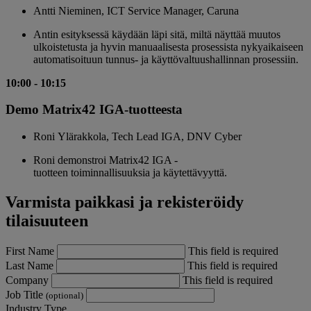
Antti Nieminen, ICT Service Manager, Caruna
Antin esityksessä käydään läpi sitä, miltä näyttää muutos
ulkoistetusta ja hyvin manuaalisesta prosessista nykyaikaiseen
automatisoituun tunnus- ja käyttövaltuushallinnan prosessiin.
10:00
-
10:15
Demo Matrix42 IGA-tuotteesta
Roni Ylärakkola, Tech Lead IGA, DNV Cyber
Roni demonstroi Matrix42 IGA -
tuotteen toiminnallisuuksia ja käytettävyyttä.
Varmista paikkasi ja rekisteröidy
tilaisuuteen
First Name
This field is required
Last Name
This field is required
Company
This field is required
Job Title
(optional)
Industry Type