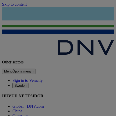
Skip to content
Other sectors
Menu
Öppna menyn
Sign in to Veracity
Sweden
HUVUD NETTSIDOR
Global - DNV.com
China
Germany