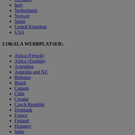
Italy
Netherlands
Norway
Spain
United Kingdom
USA
LOKALA WEBBPLATSER:
Africa (French)
Africa (English)
Argentina
Australia and NZ
Belgium
Brazil
Canada
Chile
Croatia
Czech Republic
Denmark
France
Finland
Hungary
India